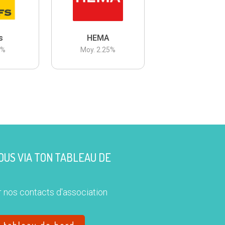
s
HEMA
3
%
Moy.
2.25
%
US VIA TON TABLEAU DE
 nos contacts d'association