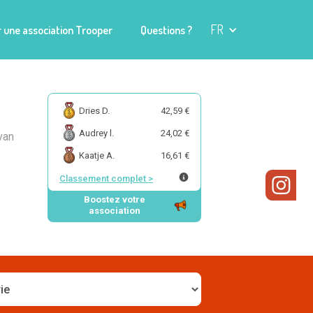
FR
 une association Trooper
Questions ?
Dries D.
42,59 €
Audrey l.
24,02 €
van
Kaatje A.
16,61 €
Classement complet
>
Boostez votre
association