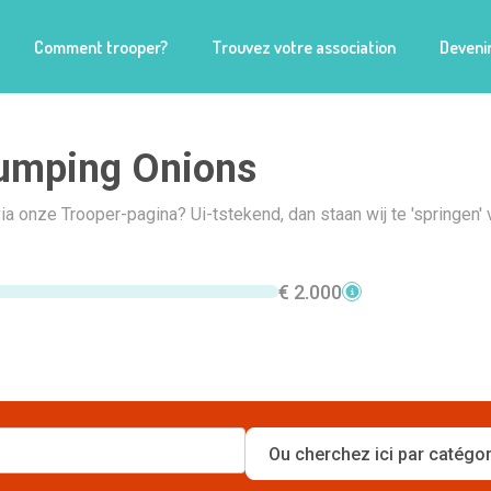
Comment trooper?
Trouvez votre association
Devenir
umping Onions
 via onze Trooper-pagina? Ui-tstekend, dan staan wij te 'springen' 
€ 2.000