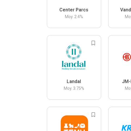
Center Parcs
Vand
Moy.
2.4
%
Mo
Landal
JM-
Moy.
3.75
%
Mo