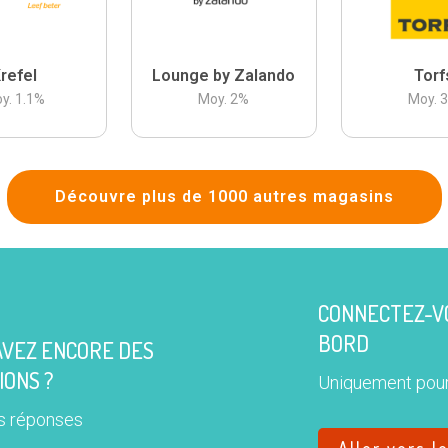
refel
Lounge by Zalando
Torf
y.
1.1
%
Moy.
2
%
Moy.
Découvre plus de 1000 autres magasins
CONNECTEZ-VO
BORD
AVEZ ENCORE DES
IONS ?
Uniquement pour
s réponses