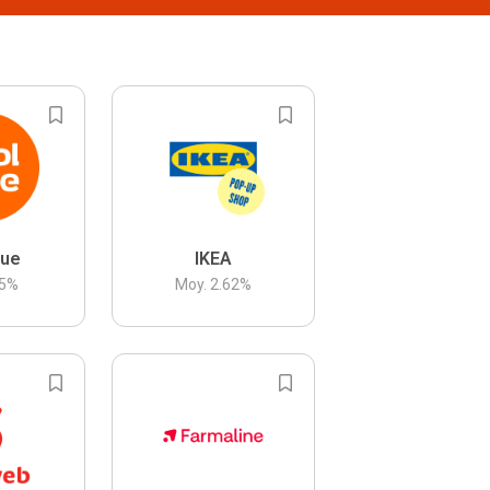
lue
IKEA
5
%
Moy.
2.62
%