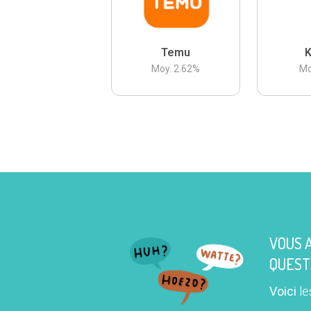
Temu
K
Moy.
2.62
%
Mo
VOUS 
QUEST
Voici
le