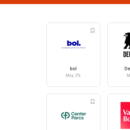
bol
De
Moy.
2
%
M