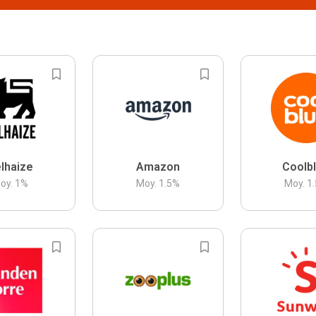
lhaize
Amazon
Coolb
oy.
1
%
Moy.
1.5
%
Moy.
1.