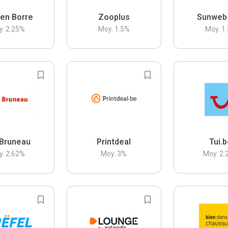
en Borre
Zooplus
Sunweb
y.
2.25
%
Moy.
1.5
%
Moy.
1.
Bruneau
Printdeal
Tui.
y.
2.62
%
Moy.
3
%
Moy.
2.