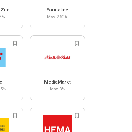
 Zon
Farmaline
5
%
Moy.
2.62
%
be
MediaMarkt
25
%
Moy.
3
%