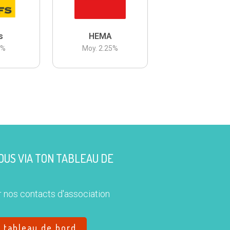
s
HEMA
3
%
Moy.
2.25
%
US VIA TON TABLEAU DE
 nos contacts d'association
e tableau de bord