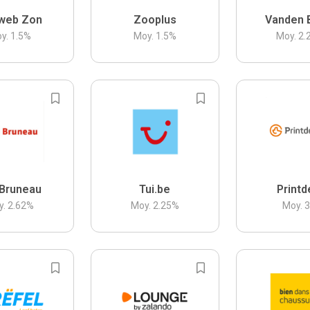
web Zon
Zooplus
Vanden 
y.
1.5
%
Moy.
1.5
%
Moy.
2.
Bruneau
Tui.be
Printd
y.
2.62
%
Moy.
2.25
%
Moy.