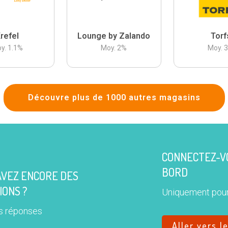
refel
Lounge by Zalando
Torf
y.
1.1
%
Moy.
2
%
Moy.
Découvre plus de 1000 autres magasins
CONNECTEZ-VO
BORD
AVEZ ENCORE DES
IONS ?
Uniquement pour
s réponses
Aller vers l