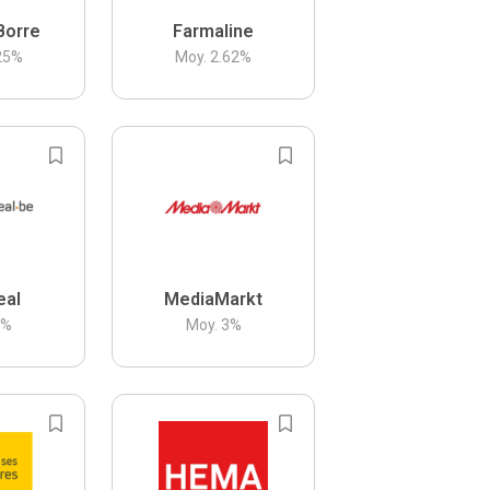
Borre
Farmaline
25
%
Moy.
2.62
%
eal
MediaMarkt
3
%
Moy.
3
%