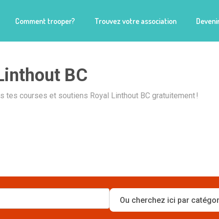
Comment trooper?
Trouvez votre association
Devenir
Linthout BC
is tes courses et soutiens Royal Linthout BC gratuitement !