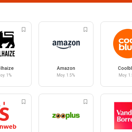
lhaize
Amazon
Coolb
oy.
1
%
Moy.
1.5
%
Moy.
1.