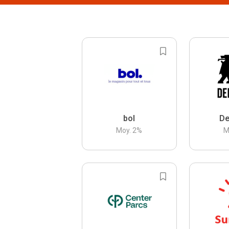
bol
De
Moy.
2
%
M