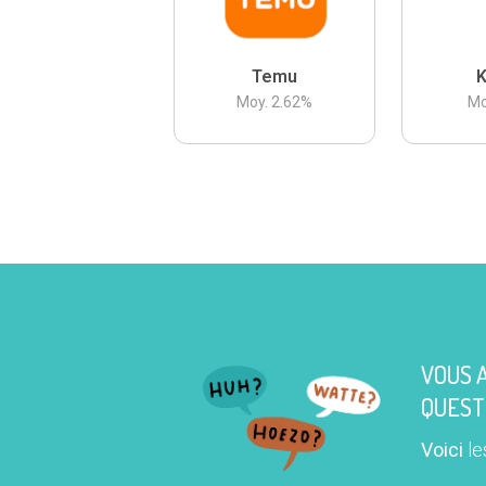
Temu
K
Moy.
2.62
%
Mo
VOUS 
QUEST
Voici
le