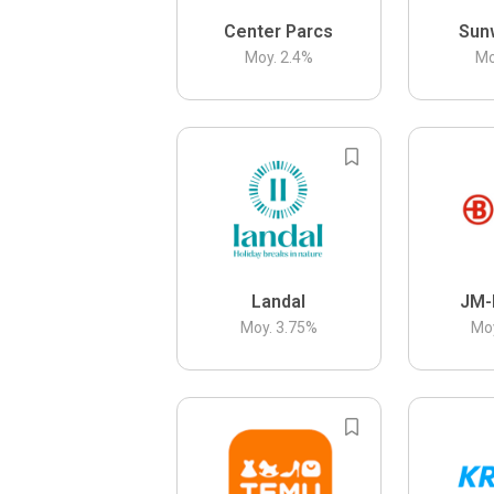
Center Parcs
Sun
Moy.
2.4
%
Mo
Landal
JM-
Moy.
3.75
%
Mo