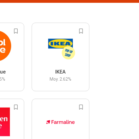
lue
IKEA
5
%
Moy.
2.62
%