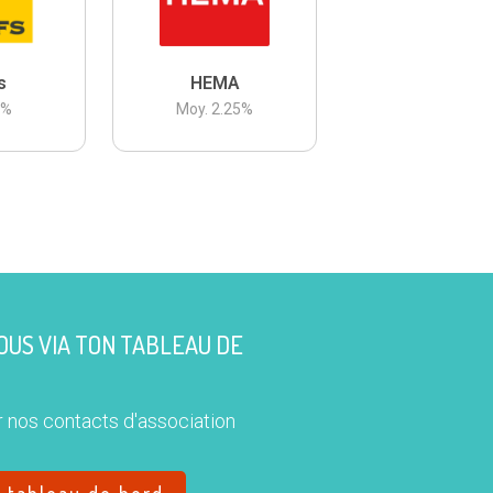
s
HEMA
3
%
Moy.
2.25
%
US VIA TON TABLEAU DE
 nos contacts d'association