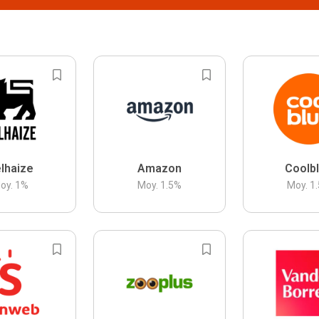
lhaize
Amazon
Coolb
oy.
1
%
Moy.
1.5
%
Moy.
1.