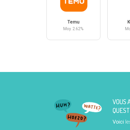
Temu
K
Moy.
2.62
%
Mo
VOUS 
QUEST
Voici
le