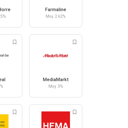
Borre
Farmaline
25
%
Moy.
2.62
%
eal
MediaMarkt
3
%
Moy.
3
%