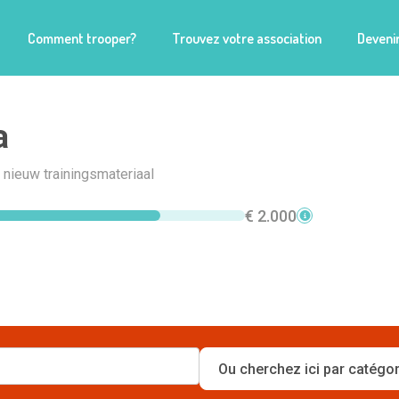
Comment trooper?
Trouvez votre association
Devenir
a
 nieuw trainingsmateriaal
€ 2.000