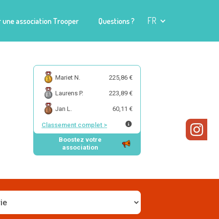
FR
 une association Trooper
Questions ?
Mariet N.
225,86 €
Laurens P.
223,89 €
Jan L.
60,11 €
Classement complet
>
Boostez votre
association