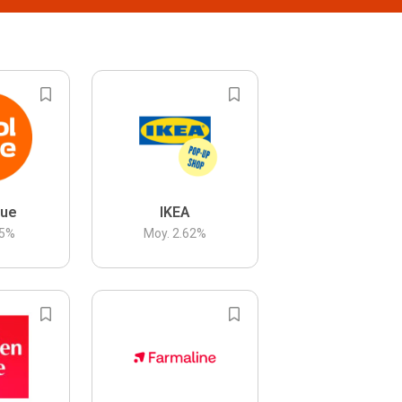
lue
IKEA
5
%
Moy.
2.62
%