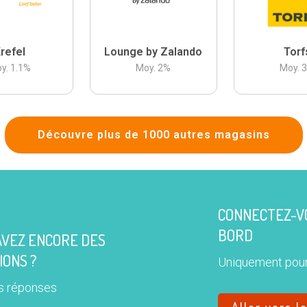
refel
Lounge by Zalando
Torf
y.
1.1
%
Moy.
2
%
Moy.
Découvre plus de 1000 autres magasins
CONNECTEZ-VO
BORD
AVEZ ENCORE DES
IONS ?
Uniquement pour
s réponses