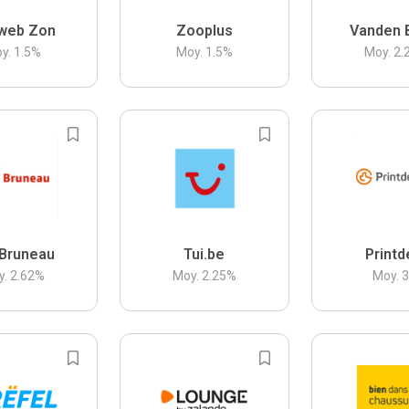
web Zon
Zooplus
Vanden 
y.
1.5
%
Moy.
1.5
%
Moy.
2.
Bruneau
Tui.be
Printd
y.
2.62
%
Moy.
2.25
%
Moy.