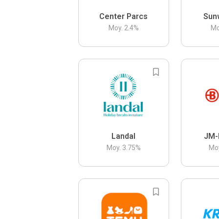
Center Parcs
Sun
Moy.
2.4
%
Mo
Landal
JM-
Moy.
3.75
%
Mo