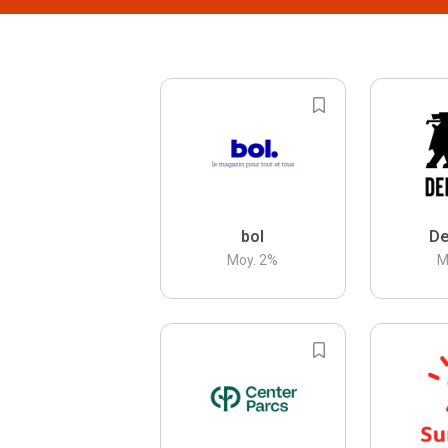
bol
De
Moy.
2
%
M