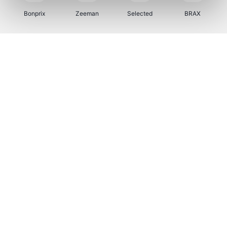
Bonprix
Zeeman
Selected
BRAX
Bax Music
Samsonite
Kambukka
Vertbaudet
Bamboo Basics
Viator
Joybuy
OTTO Office
Name It
Shop like you Give A Damn
Expedia.be
Martin's Hotels