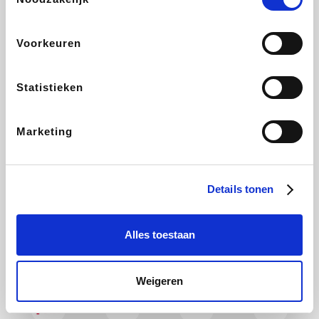
Auto5
Maxi Zoo
Lufthansa
DeubaXXL
Voorkeuren
Statistieken
Ekoi
CheapTickets.be
Tempur
About You
Marketing
Hunkemöller
Office-Deals
Pizzahut.be
Weekendesk
Details tonen
Alles toestaan
My Jewellery
Tennis Point
Samsung
Delonghi
Weigeren