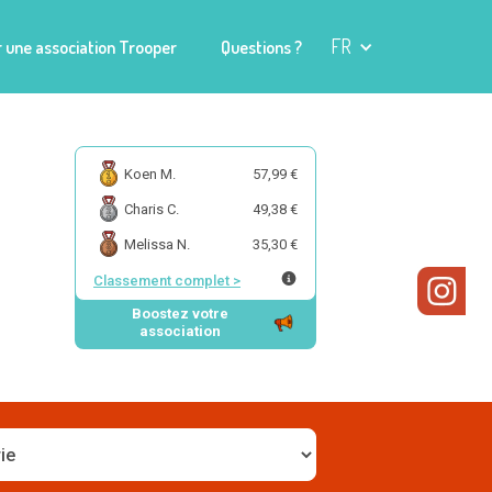
FR
 une association Trooper
Questions ?
Koen M.
57,99 €
Charis C.
49,38 €
Melissa N.
35,30 €
Classement complet
>
Boostez votre
association