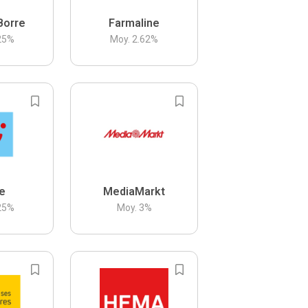
Borre
Farmaline
25
%
Moy.
2.62
%
be
MediaMarkt
25
%
Moy.
3
%