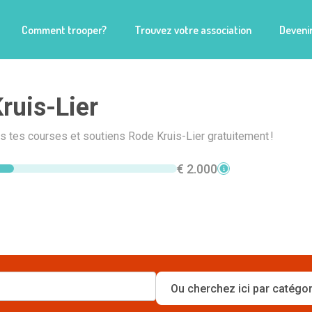
Comment trooper?
Trouvez votre association
Devenir
ruis-Lier
is tes courses et soutiens Rode Kruis-Lier gratuitement !
€ 2.000