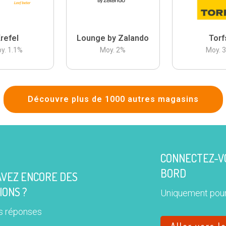
refel
Lounge by Zalando
Torf
y.
1.1
%
Moy.
2
%
Moy.
Découvre plus de 1000 autres magasins
CONNECTEZ-VO
BORD
AVEZ ENCORE DES
IONS ?
Uniquement pour
s réponses