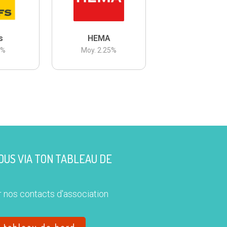
s
HEMA
3
%
Moy.
2.25
%
US VIA TON TABLEAU DE
 nos contacts d'association