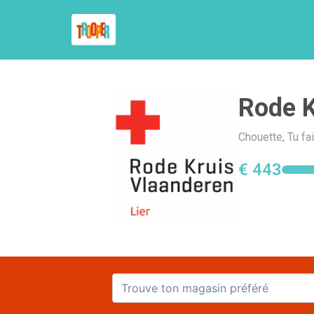
Rode K
Chouette, Tu fa
€ 443