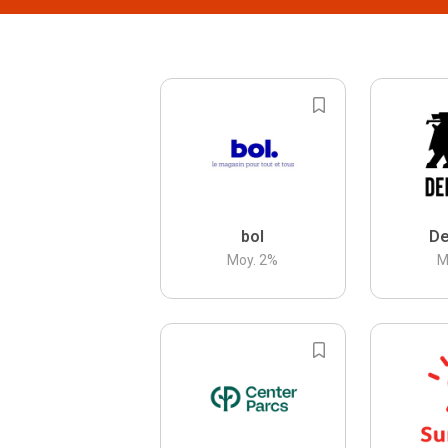
bol
De
Moy.
2
%
M