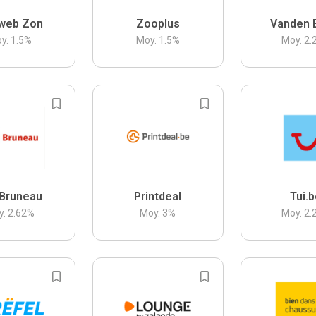
web Zon
Zooplus
Vanden 
y.
1.5
%
Moy.
1.5
%
Moy.
2.
Bruneau
Printdeal
Tui.
y.
2.62
%
Moy.
3
%
Moy.
2.