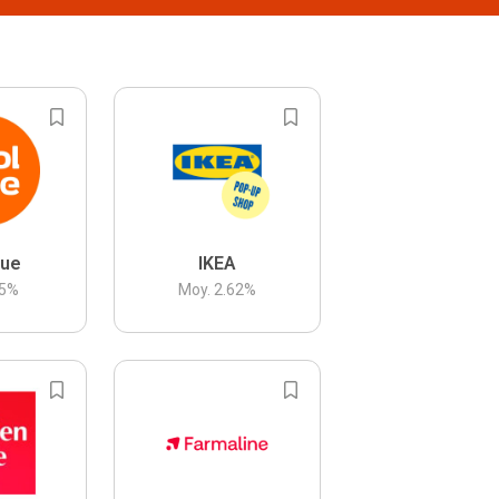
lue
IKEA
5
%
Moy.
2.62
%