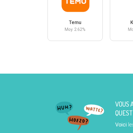
Temu
K
Moy.
2.62
%
Mo
VOUS 
QUEST
Voici
le