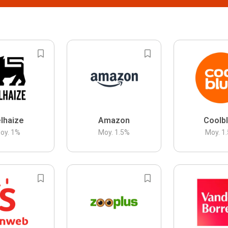
lhaize
Amazon
Coolb
oy.
1
%
Moy.
1.5
%
Moy.
1.