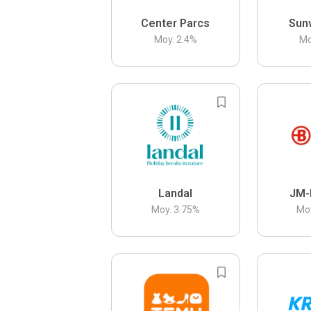
Center Parcs
Sun
Moy.
2.4
%
Mo
Landal
JM-
Moy.
3.75
%
Mo