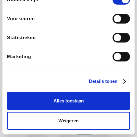
CAMPER
Holidaysuites.be
DreamLand
Stronger
Voorkeuren
Statistieken
Philips Hue
Yves Rocher
Babor
RAD
Marketing
Marie-Stella-Maris
Schäfer Shop
Walibi
Pierre et Vacances
Details tonen
Alles toestaan
Newpharma
Spartoo
Plopsa Verblijven
Warredal
Weigeren