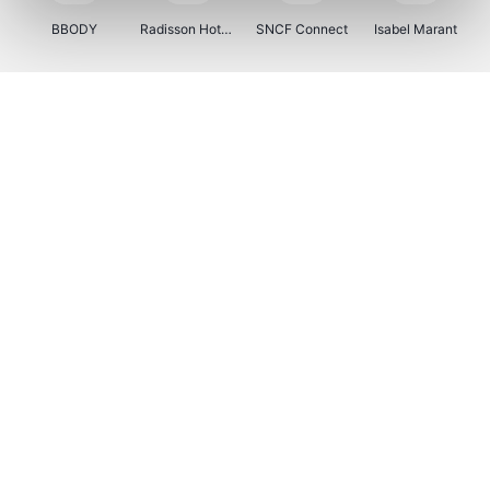
BBODY
Radisson Hotels
SNCF Connect
Isabel Marant
Ici Paris XL
BergHOFF Home
Brouwland
I-run
Moulinex
Happy Size
Atlas & Zanzibar
Kenwood
123optic
Marlies Dekkers
Lyca Mobile
LIU JO