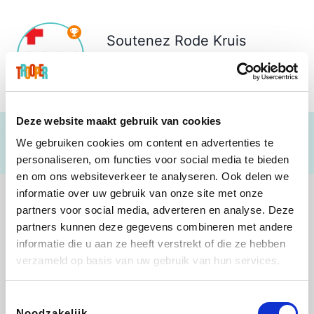
Soutenez
Rode Kruis
Kampenhout-Herent
€ 1.153
Deze website maakt gebruik van cookies
We gebruiken cookies om content en advertenties te
personaliseren, om functies voor social media te bieden
en om ons websiteverkeer te analyseren. Ook delen we
informatie over uw gebruik van onze site met onze
partners voor social media, adverteren en analyse. Deze
partners kunnen deze gegevens combineren met andere
informatie die u aan ze heeft verstrekt of die ze hebben
B-lazy
Direct Ferries
Tefal
Rentcars BE
verzameld op basis van uw gebruik van hun services.
Toestemmingsselectie
Noodzakelijk