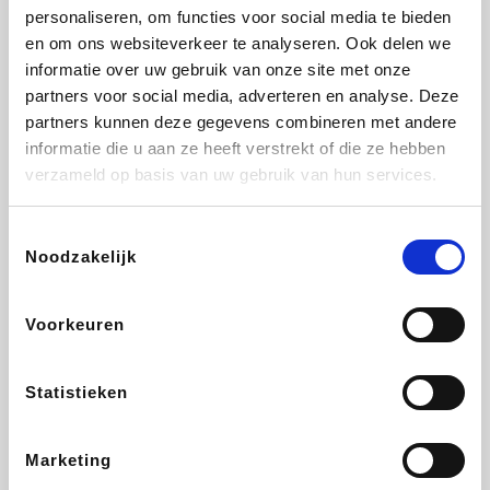
personaliseren, om functies voor social media te bieden
Beauty Plaza
Fnac
Tuifly.be
Dyson
en om ons websiteverkeer te analyseren. Ook delen we
informatie over uw gebruik van onze site met onze
partners voor social media, adverteren en analyse. Deze
partners kunnen deze gegevens combineren met andere
informatie die u aan ze heeft verstrekt of die ze hebben
Sarenza
Interhome
Schiesser
Bolt Energie
verzameld op basis van uw gebruik van hun services.
Toestemmingsselectie
Noodzakelijk
Auto5
Maxi Zoo
Lufthansa
DeubaXXL
Voorkeuren
Statistieken
Ekoi
CheapTickets.be
Tempur
About You
Marketing