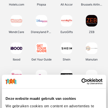
Hotels.com
Plopsa
All Accor
Brussels Airlines
Wondr.Care
Disneyland Paris
EuroGifts
ZEB
Ibood
Get Your Guide
Shein
Manutan
YourSurprise.be
Sunparks
Maisons du Monde
Transavia
Deze website maakt gebruik van cookies
We gebruiken cookies om content en advertenties te