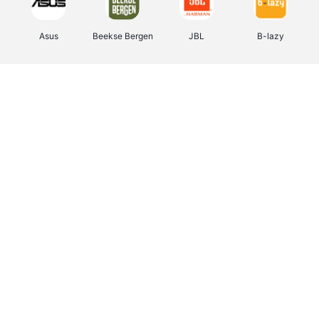
Asus
Beekse Bergen
JBL
B-lazy
Direct Ferries
Pixartprinting
Tefal
Rentcars BE
CAMPER
Holidaysuites.be
Stronger
DreamLand
Philips Hue
Yves Rocher
Babor
RAD