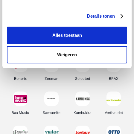
Office-Deals
Hunkemöller
Pizzahut.be
My Jewellery
Details tonen
Alles toestaan
Weekendesk
Tennis Point
Samsung
Delonghi
Weigeren
Bonprix
Zeeman
Selected
BRAX
Bax Music
Samsonite
Kambukka
Vertbaudet