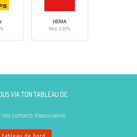
s
HEMA
3
%
Moy.
2.25
%
US VIA TON TABLEAU DE
 nos contacts d'association
e tableau de bord