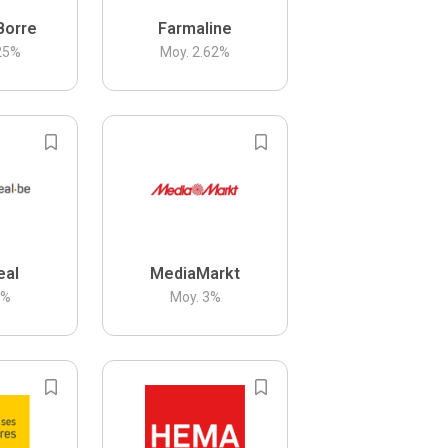
Borre
Farmaline
25
%
Moy.
2.62
%
eal
MediaMarkt
3
%
Moy.
3
%