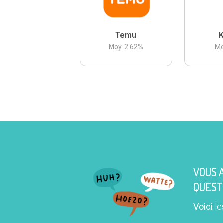
Temu
K
Moy.
2.62
%
Mo
VOUS 
QUEST
Voici
le