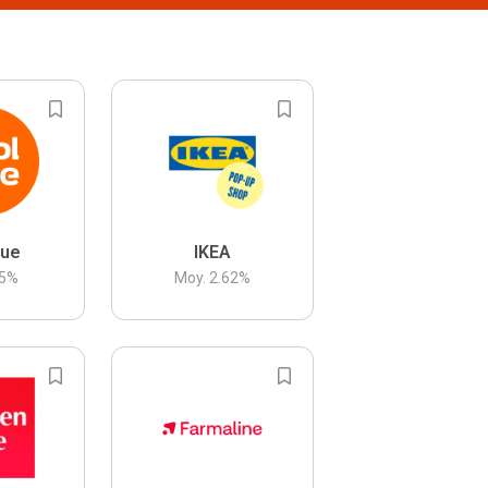
lue
IKEA
5
%
Moy.
2.62
%