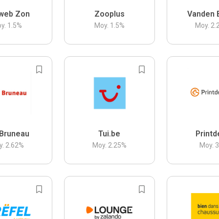
web Zon
Zooplus
Vanden 
y.
1.5
%
Moy.
1.5
%
Moy.
2.
Bruneau
Tui.be
Printd
y.
2.62
%
Moy.
2.25
%
Moy.