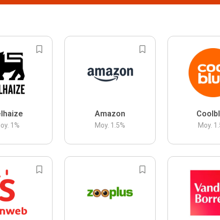
lhaize
Amazon
Coolb
oy.
1
%
Moy.
1.5
%
Moy.
1.