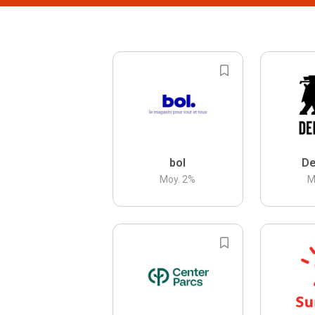
bol
De
Moy.
2
%
M