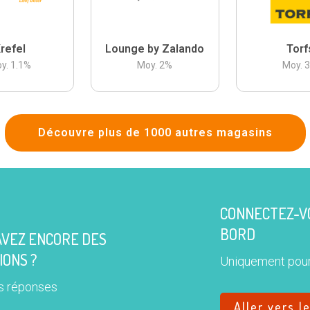
refel
Lounge by Zalando
Torf
y.
1.1
%
Moy.
2
%
Moy.
Découvre plus de 1000 autres magasins
CONNECTEZ-VO
BORD
AVEZ ENCORE DES
IONS ?
Uniquement pour
s réponses
Aller vers l