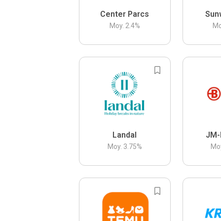
Center Parcs
Sun
Moy.
2.4
%
Mo
Landal
JM-
Moy.
3.75
%
Mo