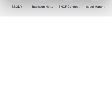
BBODY
Radisson Hotels
SNCF Connect
Isabel Marant
Ici Paris XL
BergHOFF Home
Brouwland
I-run
Moulinex
Happy Size
Atlas & Zanzibar
Kenwood
123optic
Marlies Dekkers
Lyca Mobile
LIU JO