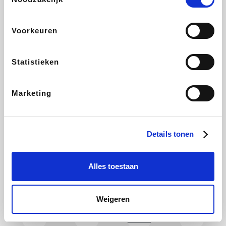
Holidaysuites.be
DreamLand
Stronger
Philips Hue
Voorkeuren
Statistieken
Yves Rocher
Babor
RAD
Marie-Stella-Maris
Marketing
Schäfer Shop
Walibi
Pierre et Vacances
Newpharma
Details tonen
Alles toestaan
Spartoo
Plopsa Verblijven
Warredal
Pixartprinting
Weigeren