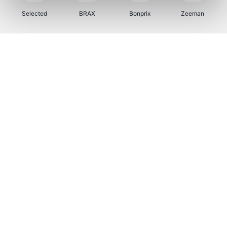
Selected
BRAX
Bonprix
Zeeman
Bax Music
Martin's Hotels
Kambukka
Vertbaudet
Bamboo Basics
Viator
Samsonite
Joybuy
OTTO Office
Name It
JBL
Vila