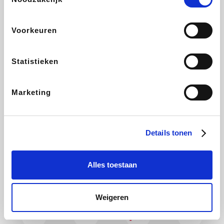
Maxi Zoo
Bolt Energie
Auto5
Lufthansa
Voorkeuren
Statistieken
CheapTickets.be
Tempur
Hunkemöller
DeubaXXL
Marketing
About You
Ekoi
Office-Deals
Pizzahut.be
Details tonen
Alles toestaan
Samsung
My Jewellery
Delonghi
Tennis Point
Weigeren