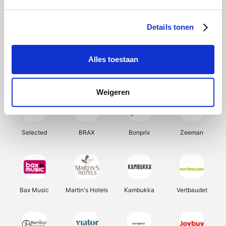
About You
Ekoi
Office-Deals
Pizzahut.be
Details tonen
Alles toestaan
Samsung
My Jewellery
Delonghi
Tennis Point
Weigeren
Selected
BRAX
Bonprix
Zeeman
Bax Music
Martin's Hotels
Kambukka
Vertbaudet