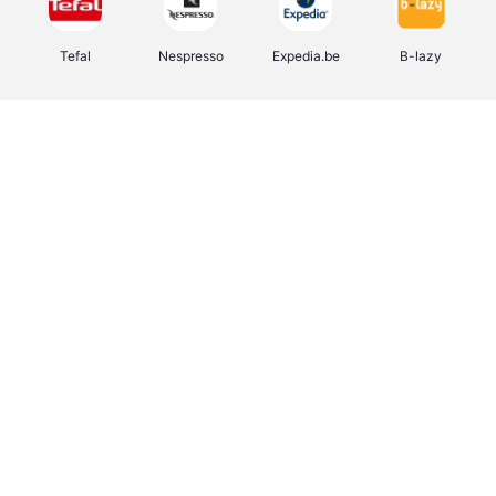
Tefal
Nespresso
Expedia.be
B-lazy
Direct Ferries
Shop like you Give A Damn
Stronger
DreamLand
Yves Rocher
Rentcars BE
CAMPER
Marie-Stella-Maris
Philips Hue
Babor
Schäfer Shop
Walibi