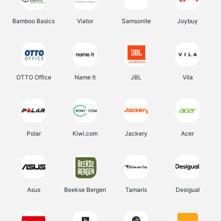
Bamboo Basics
Viator
Samsonite
Joybuy
OTTO Office
Name It
JBL
Vila
Polar
Kiwi.com
Jackery
Acer
Asus
Beekse Bergen
Tamaris
Desigual