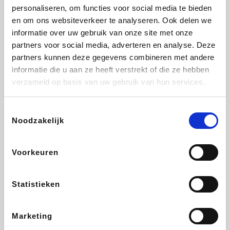
personaliseren, om functies voor social media te bieden
Fnac
Transavia
Tuifly.be
Dyson
en om ons websiteverkeer te analyseren. Ook delen we
informatie over uw gebruik van onze site met onze
partners voor social media, adverteren en analyse. Deze
partners kunnen deze gegevens combineren met andere
informatie die u aan ze heeft verstrekt of die ze hebben
Sarenza
Weekendesk
Schiesser
Interhome
verzameld op basis van uw gebruik van hun services.
Toestemmingsselectie
Noodzakelijk
Maxi Zoo
Bolt Energie
Auto5
Lufthansa
Voorkeuren
Statistieken
CheapTickets.be
Tempur
Hunkemöller
DeubaXXL
Marketing