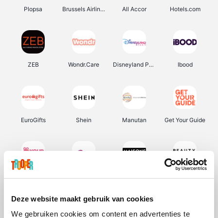
Plopsa
Brussels Airlines
All Accor
Hotels.com
ZEB
Wondr.Care
Disneyland Paris
Ibood
EuroGifts
Shein
Manutan
Get Your Guide
YourSurprise.be
Sunparks
Maisons du Monde
Beauty Plaza
Deze website maakt gebruik van cookies
We gebruiken cookies om content en advertenties te