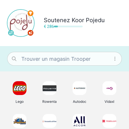
Soutenez
Koor Pojedu
€ 286
Lego
Rowenta
Autodoc
Vidaxl