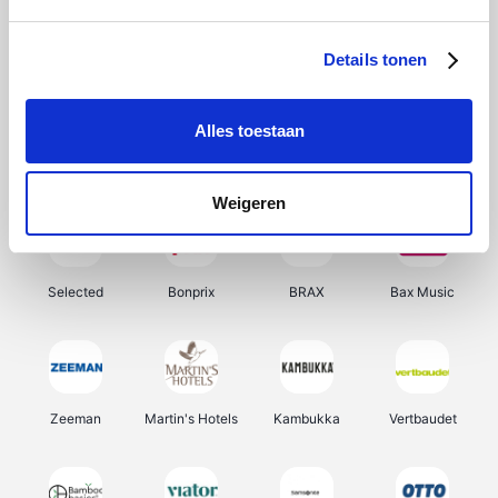
About You
Ekoi
Office-Deals
Pizzahut.be
Details tonen
Alles toestaan
Samsung
Delonghi
Tennis Point
My Jewellery
Weigeren
Selected
Bonprix
BRAX
Bax Music
Zeeman
Martin's Hotels
Kambukka
Vertbaudet