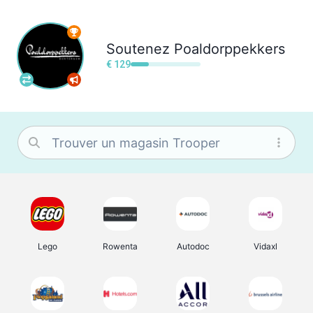
Soutenez
Poaldorppekkers
€ 129
Lego
Rowenta
Autodoc
Vidaxl