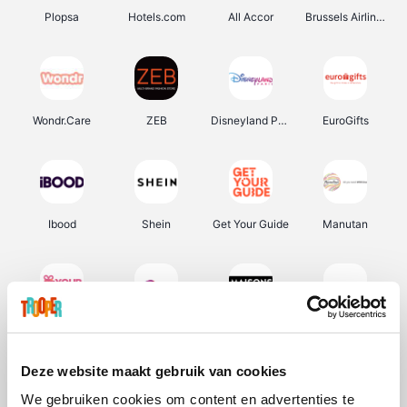
Plopsa
Hotels.com
All Accor
Brussels Airlines
Wondr.Care
ZEB
Disneyland Paris
EuroGifts
Ibood
Shein
Get Your Guide
Manutan
YourSurprise.be
Sunparks
Maisons du Monde
Transavia
Deze website maakt gebruik van cookies
We gebruiken cookies om content en advertenties te