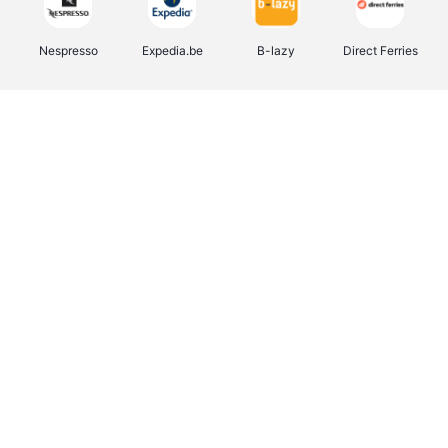
Nespresso
Expedia.be
B-lazy
Direct Ferries
Shop like you Give A Damn
Tefal
Rentcars BE
DreamLand
CAMPER
Yves Rocher
Stronger
Philips Hue
Babor
RAD
Schäfer Shop
Marie-Stella-Maris