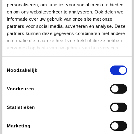
personaliseren, om functies voor social media te bieden
Beauty Plaza
Fnac
Tuifly.be
Dyson
en om ons websiteverkeer te analyseren. Ook delen we
informatie over uw gebruik van onze site met onze
partners voor social media, adverteren en analyse. Deze
partners kunnen deze gegevens combineren met andere
informatie die u aan ze heeft verstrekt of die ze hebben
Weekendesk
Sarenza
Schiesser
Interhome
verzameld op basis van uw gebruik van hun services.
Toestemmingsselectie
Noodzakelijk
Bolt Energie
Auto5
Maxi Zoo
Lufthansa
Voorkeuren
Statistieken
CheapTickets.be
Hunkemöller
Tempur
DeubaXXL
Marketing