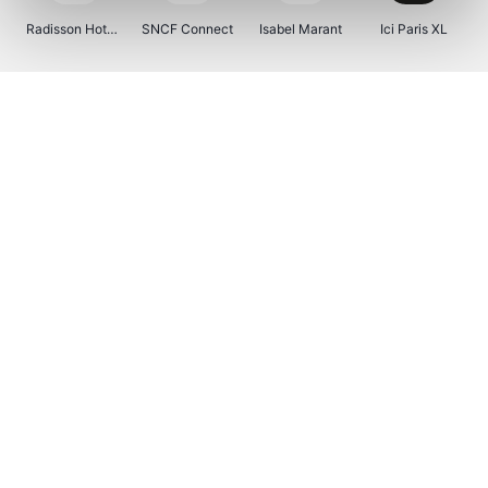
Radisson Hotels
SNCF Connect
Isabel Marant
Ici Paris XL
BergHOFF Home
Brouwland
I-run
Moulinex
Happy Size
Atlas & Zanzibar
Visiondirect
Kenwood
123optic
Marlies Dekkers
Lyca Mobile
Tiqets