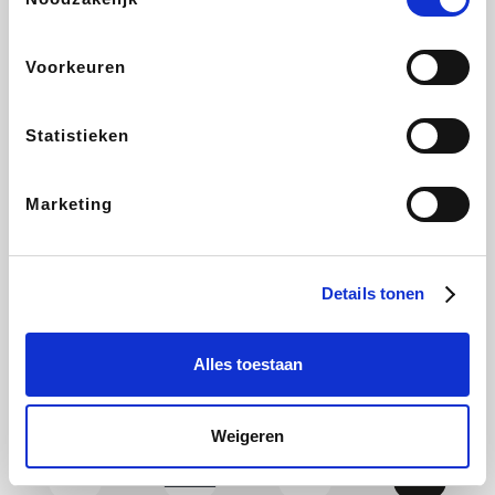
CAMPER
Yves Rocher
Stronger
Philips Hue
Voorkeuren
Statistieken
Babor
RAD
Schäfer Shop
Marie-Stella-Maris
Marketing
Walibi
Pierre et Vacances
Spartoo
Plopsa Verblijven
Details tonen
Alles toestaan
Warredal
Pixartprinting
BBODY
Holidaysuites.be
Weigeren