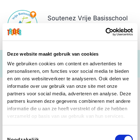
Soutenez
Vrije Basisschool
Pius X
€ 1.198
Deze website maakt gebruik van cookies
We gebruiken cookies om content en advertenties te
personaliseren, om functies voor social media te bieden
en om ons websiteverkeer te analyseren. Ook delen we
informatie over uw gebruik van onze site met onze
partners voor social media, adverteren en analyse. Deze
partners kunnen deze gegevens combineren met andere
informatie die u aan ze heeft verstrekt of die ze hebben
Shop like you Give A Damn
Tefal
Rentcars BE
DreamLand
verzameld op basis van uw gebruik van hun services.
Toestemmingsselectie
Noodzakelijk