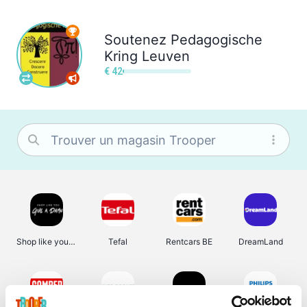
Soutenez
Pedagogische
Kring Leuven
€ 42
Shop like you Give A Damn
Tefal
Rentcars BE
DreamLand