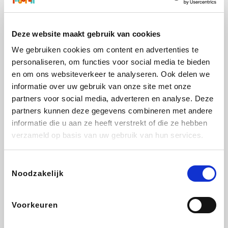
CAMPER
Yves Rocher
Stronger
Philips Hue
Deze website maakt gebruik van cookies
We gebruiken cookies om content en advertenties te
personaliseren, om functies voor social media te bieden
Babor
RAD
Schäfer Shop
Marie-Stella-Maris
en om ons websiteverkeer te analyseren. Ook delen we
informatie over uw gebruik van onze site met onze
partners voor social media, adverteren en analyse. Deze
partners kunnen deze gegevens combineren met andere
informatie die u aan ze heeft verstrekt of die ze hebben
Walibi
Pierre et Vacances
Spartoo
Plopsa Verblijven
verzameld op basis van uw gebruik van hun services.
Toestemmingsselectie
Noodzakelijk
Warredal
Pixartprinting
BBODY
Holidaysuites.be
Voorkeuren