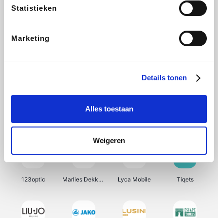
Statistieken
Radisson Hotels
SNCF Connect
Isabel Marant
Ici Paris XL
Marketing
BergHOFF Home
Brouwland
I-run
Moulinex
Details tonen
Alles toestaan
Happy Size
Atlas & Zanzibar
Visiondirect
Kenwood
Weigeren
123optic
Marlies Dekkers
Lyca Mobile
Tiqets