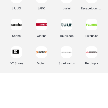
LIU JO
JAKO
Lusini
Escapetours.com
Sacha
Clarins
Tuur sleep
Flixbus.be
DC Shoes
Motoin
Stradivarius
Bergtopia
object
Auras Insurance
Saily
Bongo