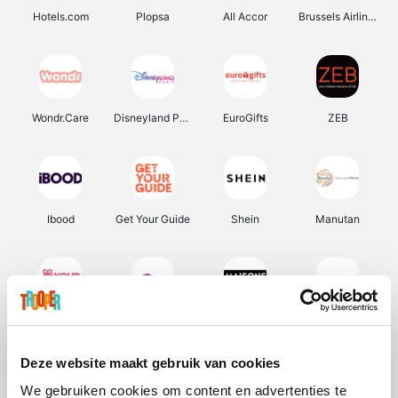
Hotels.com
Plopsa
All Accor
Brussels Airlines
Wondr.Care
Disneyland Paris
EuroGifts
ZEB
Ibood
Get Your Guide
Shein
Manutan
YourSurprise.be
Sunparks
Maisons du Monde
Transavia
Deze website maakt gebruik van cookies
We gebruiken cookies om content en advertenties te