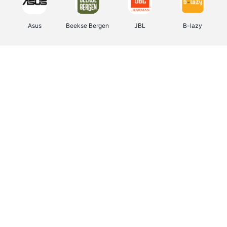
Asus
Beekse Bergen
JBL
B-lazy
Direct Ferries
Pixartprinting
Tefal
Rentcars BE
CAMPER
Holidaysuites.be
Stronger
DreamLand
Philips Hue
Yves Rocher
Babor
RAD