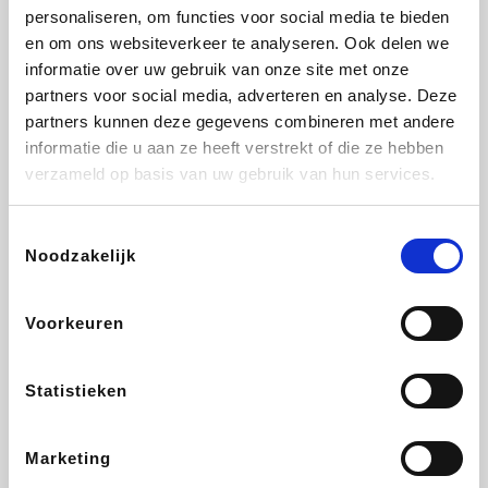
personaliseren, om functies voor social media te bieden
Beauty Plaza
Fnac
Tuifly.be
Dyson
en om ons websiteverkeer te analyseren. Ook delen we
informatie over uw gebruik van onze site met onze
partners voor social media, adverteren en analyse. Deze
partners kunnen deze gegevens combineren met andere
informatie die u aan ze heeft verstrekt of die ze hebben
Sarenza
Interhome
Schiesser
Bolt Energie
verzameld op basis van uw gebruik van hun services.
Toestemmingsselectie
Noodzakelijk
Auto5
Maxi Zoo
Lufthansa
DeubaXXL
Voorkeuren
Statistieken
Ekoi
CheapTickets.be
Tempur
About You
Marketing