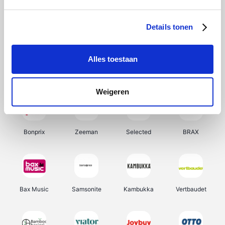
Office-Deals
Hunkemöller
Pizzahut.be
My Jewellery
Details tonen
Alles toestaan
Weekendesk
Tennis Point
Samsung
Delonghi
Weigeren
Bonprix
Zeeman
Selected
BRAX
Bax Music
Samsonite
Kambukka
Vertbaudet