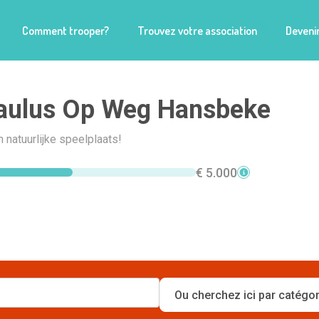
Comment trooper?
Trouvez votre association
Devenir
Paulus Op Weg Hansbeke
natuurlijke speelplaats!
€ 5.000