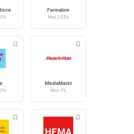
Borre
Farmaline
25
%
Moy.
2.62
%
be
MediaMarkt
25
%
Moy.
3
%