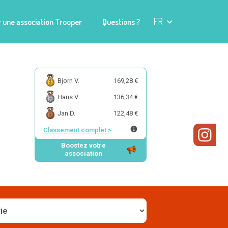
FR
 une association Trooper
Questions ?
Bjorn V.
169,28 €
Hans V.
136,34 €
Jan D.
122,48 €
Classement complet
>
Boostez votre
association