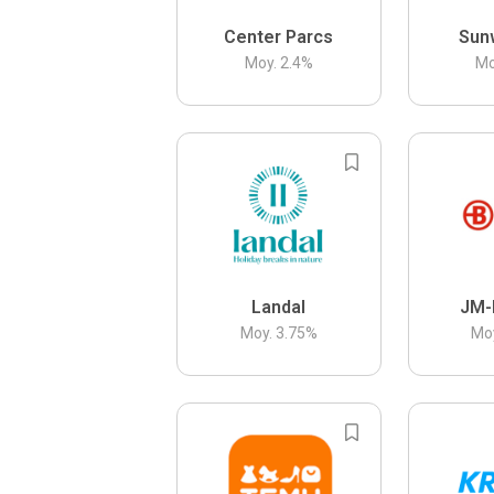
Center Parcs
Sun
Moy.
2.4
%
Mo
Landal
JM-
Moy.
3.75
%
Mo