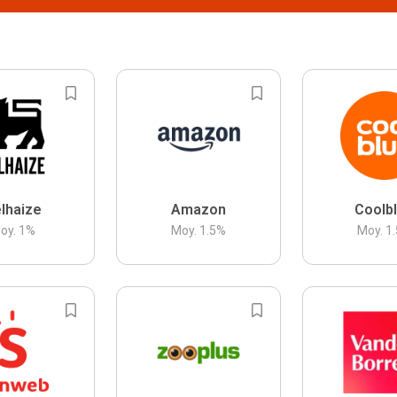
lhaize
Amazon
Coolb
oy.
1
%
Moy.
1.5
%
Moy.
1.