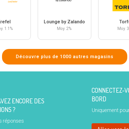
refel
Lounge by Zalando
Torf
y.
1.1
%
Moy.
2
%
Moy.
Découvre plus de 1000 autres magasins
CONNECTEZ-VO
BORD
AVEZ ENCORE DES
IONS ?
Uniquement pour
s réponses