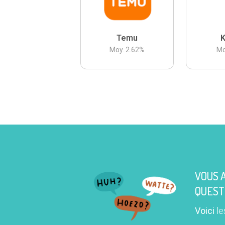
Temu
K
Moy.
2.62
%
Mo
VOUS 
QUEST
Voici
le