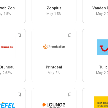
web Zon
Zooplus
Vanden 
y.
1.5
%
Moy.
1.5
%
Moy.
2.
Bruneau
Printdeal
Tui.
y.
2.62
%
Moy.
3
%
Moy.
2.