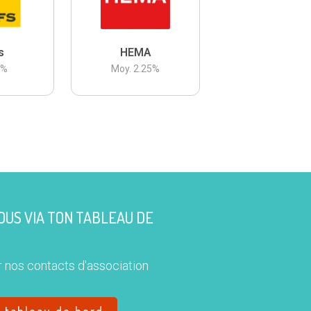
s
HEMA
3
%
Moy.
2.25
%
US VIA TON TABLEAU DE
 nos contacts d'association