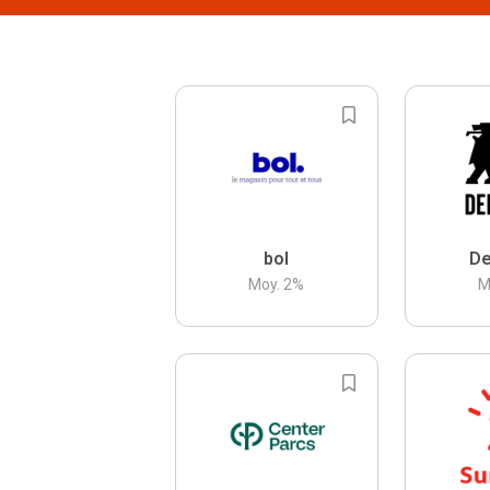
bol
De
Moy.
2
%
M