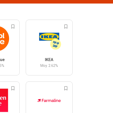
lue
IKEA
5
%
Moy.
2.62
%