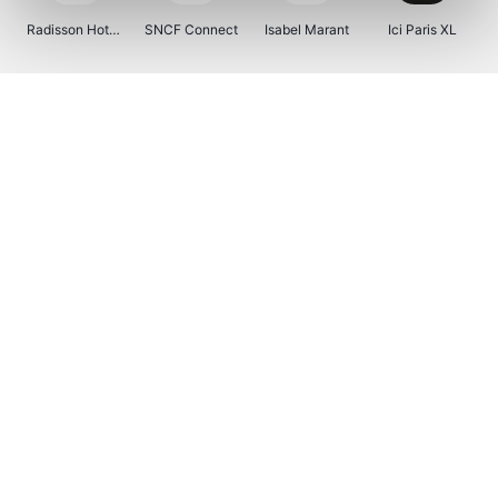
Radisson Hotels
SNCF Connect
Isabel Marant
Ici Paris XL
BergHOFF Home
Brouwland
I-run
Moulinex
Happy Size
Atlas & Zanzibar
Visiondirect
Kenwood
123optic
Marlies Dekkers
Lyca Mobile
Tiqets