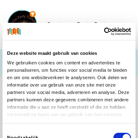
Soutenez
Party Darters
Deze website maakt gebruik van cookies
We gebruiken cookies om content en advertenties te
personaliseren, om functies voor social media te bieden
en om ons websiteverkeer te analyseren. Ook delen we
informatie over uw gebruik van onze site met onze
partners voor social media, adverteren en analyse. Deze
partners kunnen deze gegevens combineren met andere
informatie die u aan ze heeft verstrekt of die ze hebben
Shop like you Give A Damn
Tefal
Rentcars BE
DreamLand
verzameld op basis van uw gebruik van hun services.
Toestemmingsselectie
Noodzakelijk