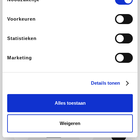
CAMPER
Yves Rocher
Stronger
Philips Hue
Voorkeuren
Statistieken
Babor
RAD
Schäfer Shop
Marie-Stella-Maris
Marketing
Walibi
Pierre et Vacances
Spartoo
Plopsa Verblijven
Details tonen
Alles toestaan
Warredal
Pixartprinting
BBODY
Holidaysuites.be
Weigeren