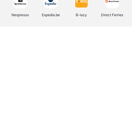
Nespresso
Expedia.be
B-lazy
Direct Ferries
Shop like you Give A Damn
Stronger
Tefal
DreamLand
Yves Rocher
Rentcars BE
CAMPER
Marie-Stella-Maris
Philips Hue
Babor
Schäfer Shop
Walibi