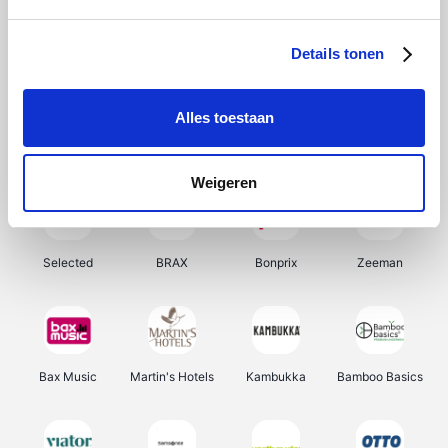
About You
Ekoi
Office-Deals
Pizzahut.be
Details tonen
Alles toestaan
Samsung
My Jewellery
Delonghi
Tennis Point
Weigeren
Selected
BRAX
Bonprix
Zeeman
Bax Music
Martin's Hotels
Kambukka
Bamboo Basics