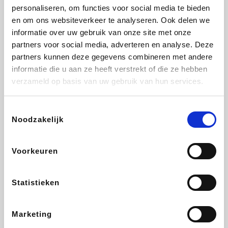
personaliseren, om functies voor social media te bieden
Fnac
Beauty Plaza
Tuifly.be
Dyson
en om ons websiteverkeer te analyseren. Ook delen we
informatie over uw gebruik van onze site met onze
partners voor social media, adverteren en analyse. Deze
partners kunnen deze gegevens combineren met andere
informatie die u aan ze heeft verstrekt of die ze hebben
Weekendesk
Sarenza
Schiesser
Interhome
verzameld op basis van uw gebruik van hun services.
Toestemmingsselectie
Noodzakelijk
Bolt Energie
Maxi Zoo
Auto5
Lufthansa
Voorkeuren
Statistieken
CheapTickets.be
Hunkemöller
Tempur
DeubaXXL
Marketing