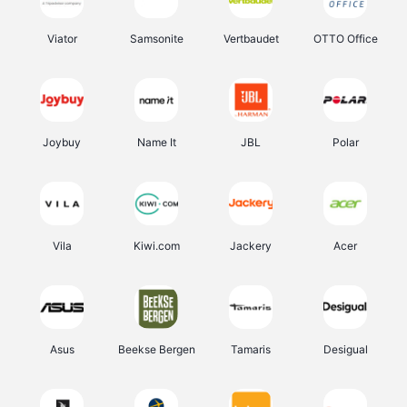
Viator
Samsonite
Vertbaudet
OTTO Office
Joybuy
Name It
JBL
Polar
Vila
Kiwi.com
Jackery
Acer
Asus
Beekse Bergen
Tamaris
Desigual