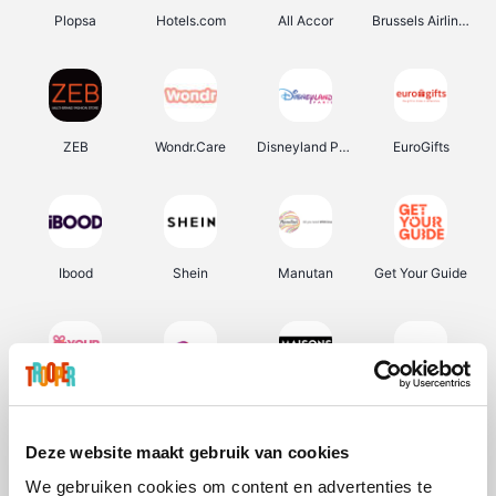
Plopsa
Hotels.com
All Accor
Brussels Airlines
ZEB
Wondr.Care
Disneyland Paris
EuroGifts
Ibood
Shein
Manutan
Get Your Guide
YourSurprise.be
Sunparks
Maisons du Monde
Transavia
Deze website maakt gebruik van cookies
We gebruiken cookies om content en advertenties te