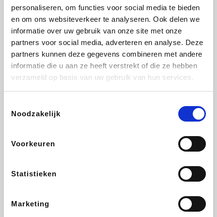
personaliseren, om functies voor social media te bieden
Fnac
Beauty Plaza
Tuifly.be
Dyson
en om ons websiteverkeer te analyseren. Ook delen we
informatie over uw gebruik van onze site met onze
partners voor social media, adverteren en analyse. Deze
partners kunnen deze gegevens combineren met andere
informatie die u aan ze heeft verstrekt of die ze hebben
Weekendesk
Sarenza
Schiesser
Interhome
verzameld op basis van uw gebruik van hun services.
Toestemmingsselectie
Noodzakelijk
Bolt Energie
Maxi Zoo
Auto5
Lufthansa
Voorkeuren
Statistieken
CheapTickets.be
Hunkemöller
Tempur
DeubaXXL
Marketing