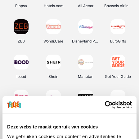
Plopsa
Hotels.com
All Accor
Brussels Airlines
ZEB
Wondr.Care
Disneyland Paris
EuroGifts
Ibood
Shein
Manutan
Get Your Guide
YourSurprise.be
Sunparks
Maisons du Monde
Transavia
Deze website maakt gebruik van cookies
We gebruiken cookies om content en advertenties te