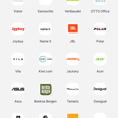
Viator
Samsonite
Vertbaudet
OTTO Office
Joybuy
Name It
JBL
Polar
Vila
Kiwi.com
Jackery
Acer
Asus
Beekse Bergen
Tamaris
Desigual