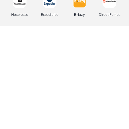
Nespresso
Expedia.be
B-lazy
Direct Ferries
Shop like you Give A Damn
Stronger
Tefal
DreamLand
Yves Rocher
Rentcars BE
CAMPER
Marie-Stella-Maris
Philips Hue
Babor
Schäfer Shop
Walibi