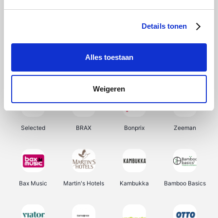
About You
Ekoi
Office-Deals
Pizzahut.be
Details tonen
Alles toestaan
Samsung
My Jewellery
Delonghi
Tennis Point
Weigeren
Selected
BRAX
Bonprix
Zeeman
Bax Music
Martin's Hotels
Kambukka
Bamboo Basics