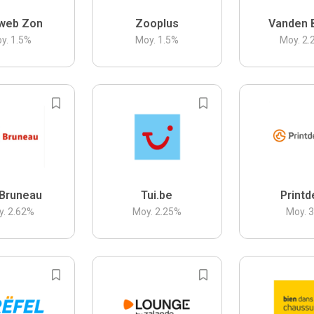
web Zon
Zooplus
Vanden 
y.
1.5
%
Moy.
1.5
%
Moy.
2.
Bruneau
Tui.be
Printd
y.
2.62
%
Moy.
2.25
%
Moy.