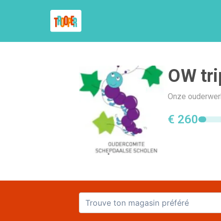
OW tri
Onze ouderwerk
€ 260