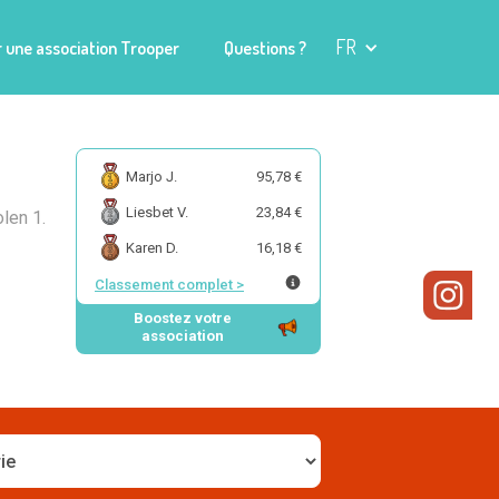
FR
 une association Trooper
Questions ?
Marjo J.
95,78 €
Liesbet V.
23,84 €
len 1.
Karen D.
16,18 €
Classement complet
>
Boostez votre
association