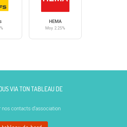
s
HEMA
3
%
Moy.
2.25
%
US VIA TON TABLEAU DE
 nos contacts d'association