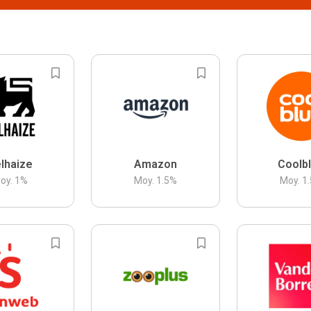
lhaize
Amazon
Coolb
oy.
1
%
Moy.
1.5
%
Moy.
1.