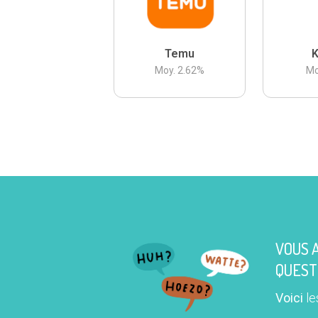
Temu
K
Moy.
2.62
%
Mo
VOUS 
QUEST
Voici
le