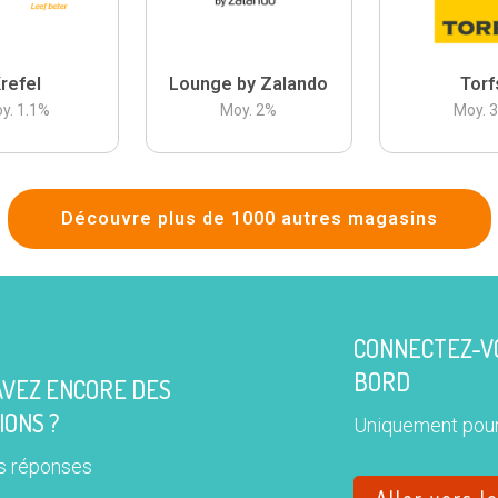
refel
Lounge by Zalando
Torf
y.
1.1
%
Moy.
2
%
Moy.
Découvre plus de 1000 autres magasins
CONNECTEZ-VO
BORD
AVEZ ENCORE DES
IONS ?
Uniquement pour
s réponses