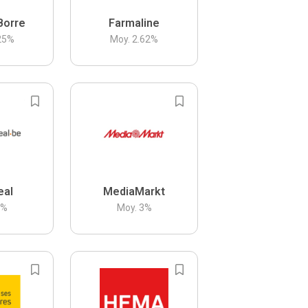
Borre
Farmaline
25
%
Moy.
2.62
%
eal
MediaMarkt
3
%
Moy.
3
%