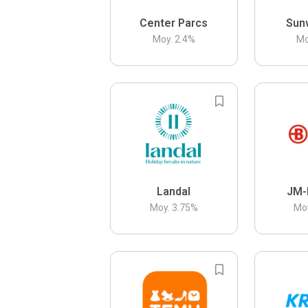
Center Parcs
Sun
Moy.
2.4
%
Mo
Landal
JM-
Moy.
3.75
%
Mo