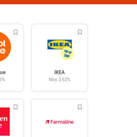
lue
IKEA
5
%
Moy.
2.62
%