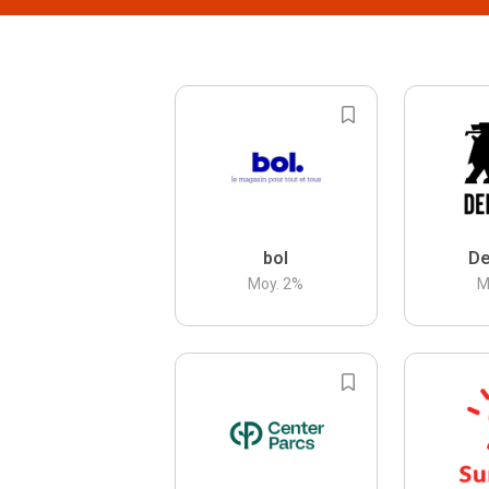
bol
De
Moy.
2
%
M