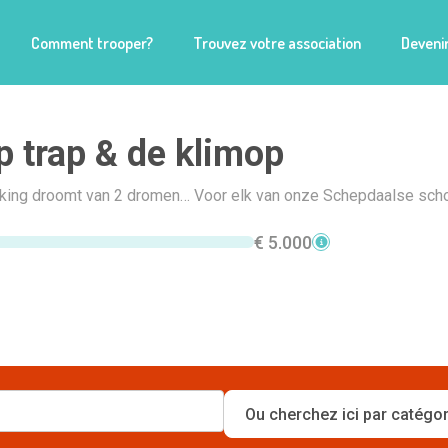
Comment trooper?
Trouvez votre association
Devenir
p trap & de klimop
ing droomt van 2 dromen… Voor elk van onze Schepdaalse scho
€ 5.000