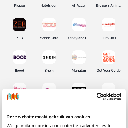
Plopsa
Hotels.com
All Accor
Brussels Airlines
ZEB
Wondr.Care
Disneyland Paris
EuroGifts
Ibood
Shein
Manutan
Get Your Guide
YourSurprise.be
Sunparks
Maisons du Monde
Transavia
Deze website maakt gebruik van cookies
We gebruiken cookies om content en advertenties te