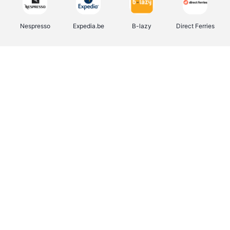
Nespresso
Expedia.be
B-lazy
Direct Ferries
Shop like you Give A Damn
Stronger
Tefal
DreamLand
Yves Rocher
Rentcars BE
CAMPER
Marie-Stella-Maris
Philips Hue
Babor
Schäfer Shop
Walibi