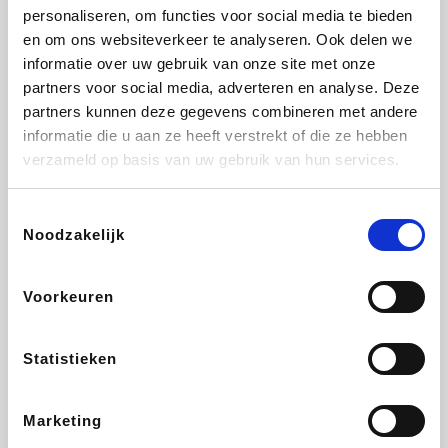
personaliseren, om functies voor social media te bieden
Fnac
Beauty Plaza
Tuifly.be
Dyson
en om ons websiteverkeer te analyseren. Ook delen we
informatie over uw gebruik van onze site met onze
partners voor social media, adverteren en analyse. Deze
partners kunnen deze gegevens combineren met andere
informatie die u aan ze heeft verstrekt of die ze hebben
Weekendesk
Sarenza
Schiesser
Interhome
verzameld op basis van uw gebruik van hun services.
Toestemmingsselectie
Noodzakelijk
Bolt Energie
Maxi Zoo
Auto5
Lufthansa
Voorkeuren
Statistieken
CheapTickets.be
Hunkemöller
Tempur
DeubaXXL
Marketing