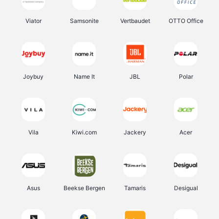
Viator
Samsonite
Vertbaudet
OTTO Office
Joybuy
Name It
JBL
Polar
Vila
Kiwi.com
Jackery
Acer
Asus
Beekse Bergen
Tamaris
Desigual