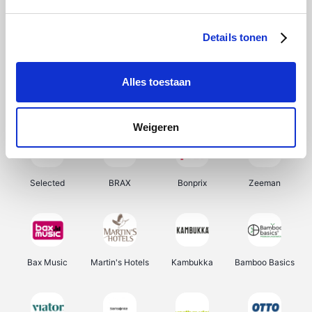
About You
Ekoi
Office-Deals
Pizzahut.be
Details tonen
Alles toestaan
Samsung
My Jewellery
Delonghi
Tennis Point
Weigeren
Selected
BRAX
Bonprix
Zeeman
Bax Music
Martin's Hotels
Kambukka
Bamboo Basics