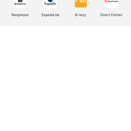
Nespresso
Expedia.be
B-lazy
Direct Ferries
Shop like you Give A Damn
Tefal
Rentcars BE
DreamLand
CAMPER
Yves Rocher
Stronger
Philips Hue
Babor
RAD
Schäfer Shop
Marie-Stella-Maris