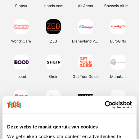
Plopsa
Hotels.com
All Accor
Brussels Airlines
Wondr.Care
ZEB
Disneyland Paris
EuroGifts
Ibood
Shein
Get Your Guide
Manutan
YourSurprise.be
Sunparks
Maisons du Monde
Transavia
Deze website maakt gebruik van cookies
We gebruiken cookies om content en advertenties te