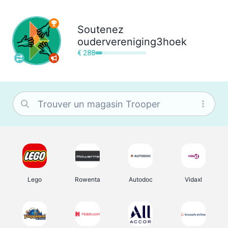
Soutenez
oudervereniging3hoek
€ 288
Lego
Rowenta
Autodoc
Vidaxl