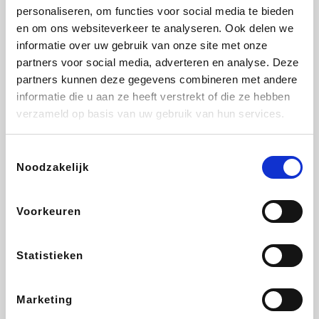
personaliseren, om functies voor social media te bieden
Beauty Plaza
Fnac
Tuifly.be
Dyson
en om ons websiteverkeer te analyseren. Ook delen we
informatie over uw gebruik van onze site met onze
partners voor social media, adverteren en analyse. Deze
partners kunnen deze gegevens combineren met andere
informatie die u aan ze heeft verstrekt of die ze hebben
Weekendesk
Sarenza
Schiesser
Interhome
verzameld op basis van uw gebruik van hun services.
Toestemmingsselectie
Noodzakelijk
Bolt Energie
Auto5
Maxi Zoo
Lufthansa
Voorkeuren
Statistieken
CheapTickets.be
Hunkemöller
Tempur
DeubaXXL
Marketing