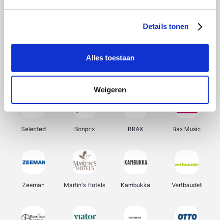
About You
Ekoi
Office-Deals
Pizzahut.be
Details tonen
Alles toestaan
Samsung
Delonghi
Tennis Point
My Jewellery
Weigeren
Selected
Bonprix
BRAX
Bax Music
Zeeman
Martin's Hotels
Kambukka
Vertbaudet