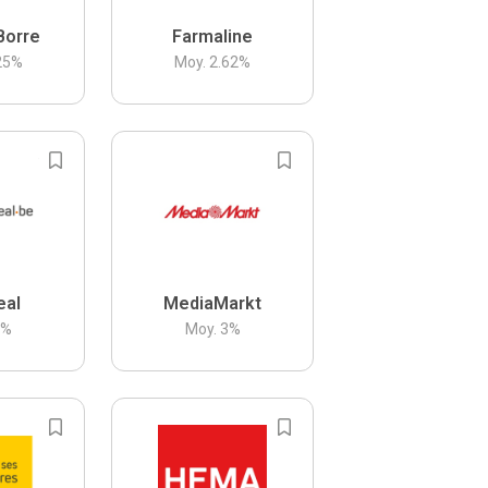
Borre
Farmaline
25
%
Moy.
2.62
%
eal
MediaMarkt
3
%
Moy.
3
%