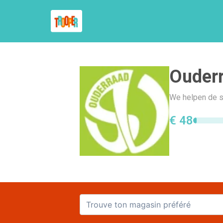
Ouderr
We helpen de sc
€ 48