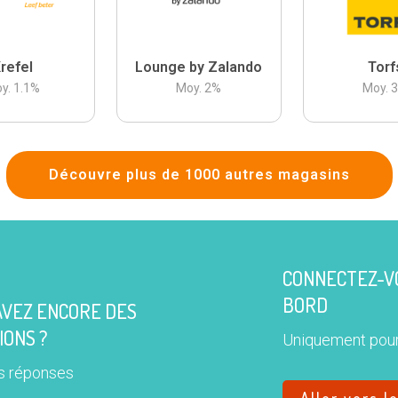
refel
Lounge by Zalando
Torf
y.
1.1
%
Moy.
2
%
Moy.
Découvre plus de 1000 autres magasins
CONNECTEZ-VO
BORD
AVEZ ENCORE DES
IONS ?
Uniquement pour
s réponses