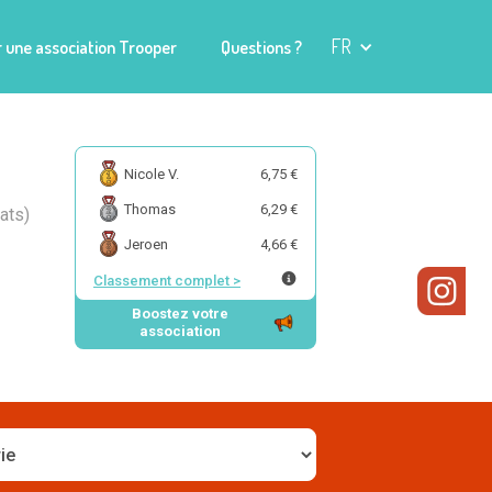
FR
 une association Trooper
Questions ?
Nicole V.
6,75 €
Thomas
6,29 €
ats)
Jeroen
4,66 €
Classement complet
>
Boostez votre
association