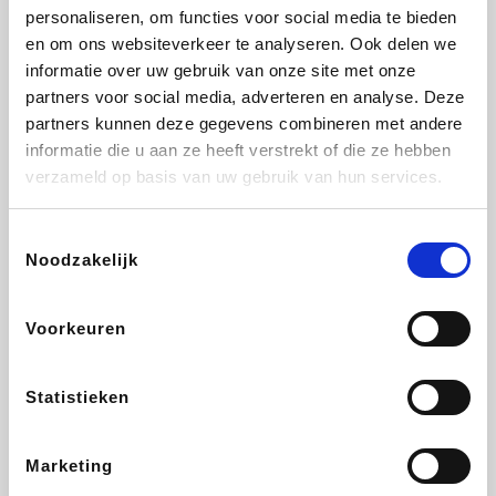
personaliseren, om functies voor social media te bieden
Beauty Plaza
Tuifly.be
Fnac
Dyson
en om ons websiteverkeer te analyseren. Ook delen we
informatie over uw gebruik van onze site met onze
partners voor social media, adverteren en analyse. Deze
partners kunnen deze gegevens combineren met andere
informatie die u aan ze heeft verstrekt of die ze hebben
Sarenza
Interhome
Schiesser
Bolt Energie
verzameld op basis van uw gebruik van hun services.
Toestemmingsselectie
Noodzakelijk
Auto5
Maxi Zoo
Lufthansa
DeubaXXL
Voorkeuren
Statistieken
Ekoi
CheapTickets.be
Tempur
About You
Marketing