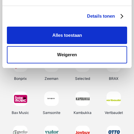
Hunkemöller
Office-Deals
Pizzahut.be
Weekendesk
Details tonen
Alles toestaan
My Jewellery
Tennis Point
Samsung
Delonghi
Weigeren
Bonprix
Zeeman
Selected
BRAX
Bax Music
Samsonite
Kambukka
Vertbaudet