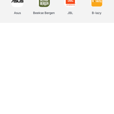
Asus
Beekse Bergen
JBL
B-lazy
Direct Ferries
Tefal
Rentcars BE
CAMPER
Holidaysuites.be
DreamLand
Stronger
Philips Hue
Yves Rocher
Babor
RAD
Marie-Stella-Maris