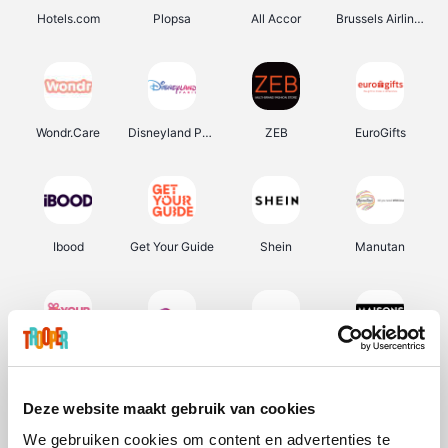
Hotels.com
Plopsa
All Accor
Brussels Airlines
Wondr.Care
Disneyland Paris
ZEB
EuroGifts
Ibood
Get Your Guide
Shein
Manutan
YourSurprise.be
Sunparks
Transavia
Maisons du Monde
Deze website maakt gebruik van cookies
We gebruiken cookies om content en advertenties te