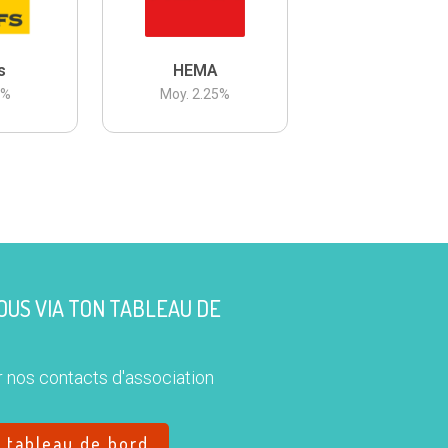
s
HEMA
3
%
Moy.
2.25
%
US VIA TON TABLEAU DE
 nos contacts d'association
e tableau de bord