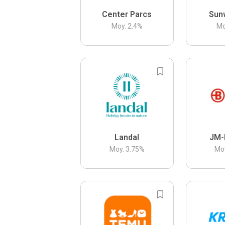
Center Parcs
Sun
Moy.
2.4
%
Mo
Landal
JM-
Moy.
3.75
%
Mo