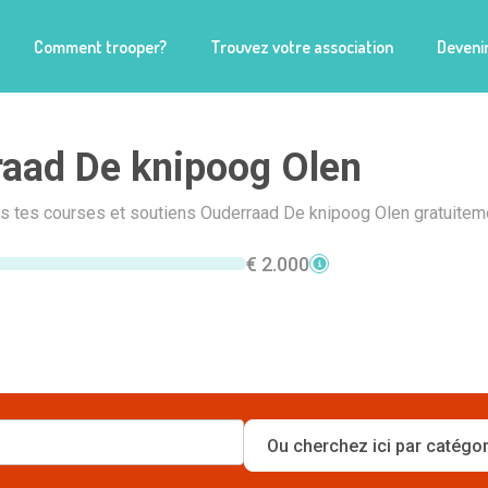
Comment trooper?
Trouvez votre association
Devenir
aad De knipoog Olen
is tes courses et soutiens Ouderraad De knipoog Olen gratuiteme
€ 2.000