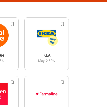
lue
IKEA
5
%
Moy.
2.62
%