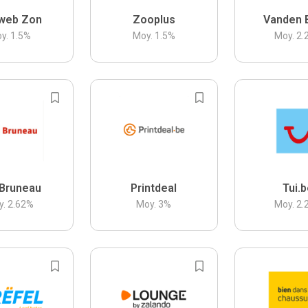
web Zon
Zooplus
Vanden 
y.
1.5
%
Moy.
1.5
%
Moy.
2.
Bruneau
Printdeal
Tui.
y.
2.62
%
Moy.
3
%
Moy.
2.