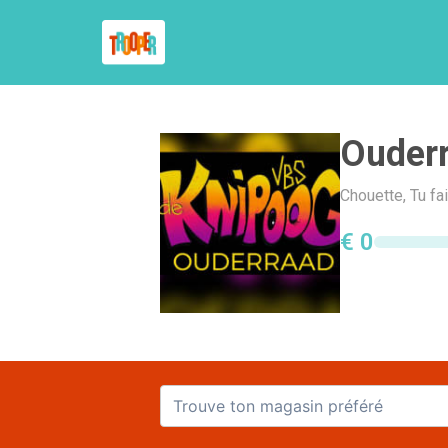
Ouderr
Chouette, Tu fa
€ 0