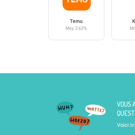
Temu
K
Moy.
2.62
%
Mo
VOUS 
QUEST
Voici
le