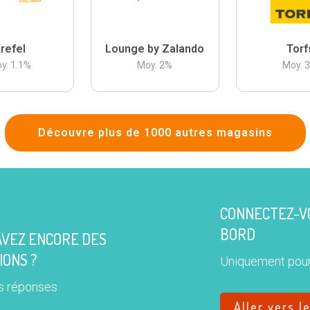
refel
Lounge by Zalando
Torf
y.
1.1
%
Moy.
2
%
Moy.
Découvre plus de 1000 autres magasins
CONNECTEZ-VO
BORD
AVEZ ENCORE DES
IONS ?
Uniquement pour
s réponses
Aller vers l