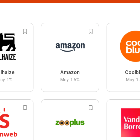
lhaize
Amazon
Coolb
oy.
1
%
Moy.
1.5
%
Moy.
1.