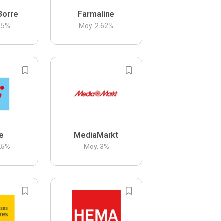
Borre
Farmaline
25
%
Moy.
2.62
%
be
MediaMarkt
25
%
Moy.
3
%