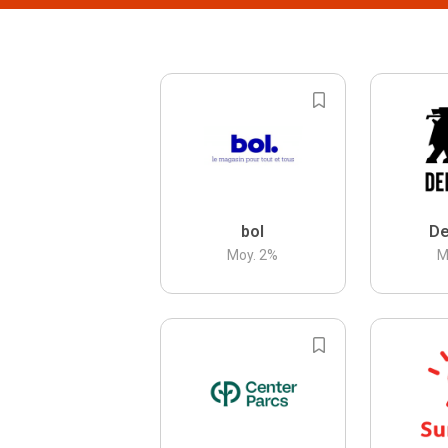
bol
De
Moy.
2
%
M