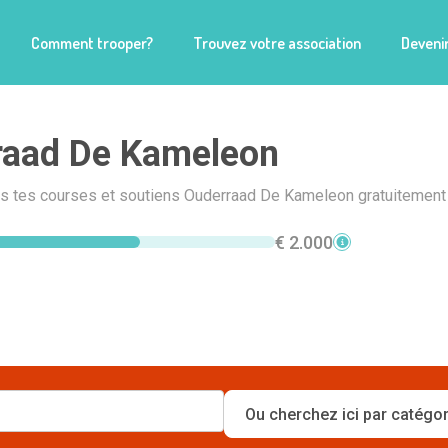
Comment trooper?
Trouvez votre association
Devenir
raad De Kameleon
is tes courses et soutiens Ouderraad De Kameleon gratuitement 
€ 2.000