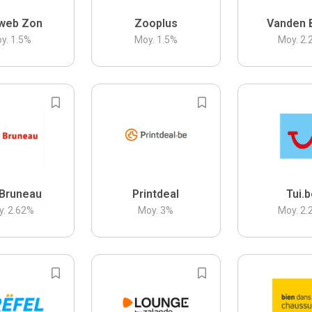
web Zon
Zooplus
Vanden 
y.
1.5
%
Moy.
1.5
%
Moy.
2.
Bruneau
Printdeal
Tui.
y.
2.62
%
Moy.
3
%
Moy.
2.