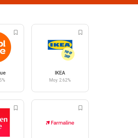
lue
IKEA
5
%
Moy.
2.62
%