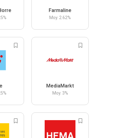
Borre
Farmaline
25
%
Moy.
2.62
%
be
MediaMarkt
25
%
Moy.
3
%