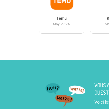
Temu
K
Moy.
2.62
%
Mo
VOUS 
QUEST
Voici
le