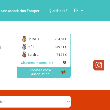
FR
 une association Trooper
Questions ?
Bruno B.
204,63 €
raf s.
139,81 €
!
Sarah L.
74,25 €
Classement complet
>
Boostez votre
association