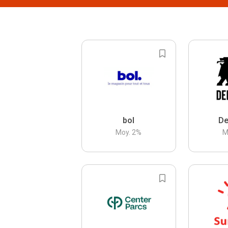
bol
De
Moy.
2
%
M