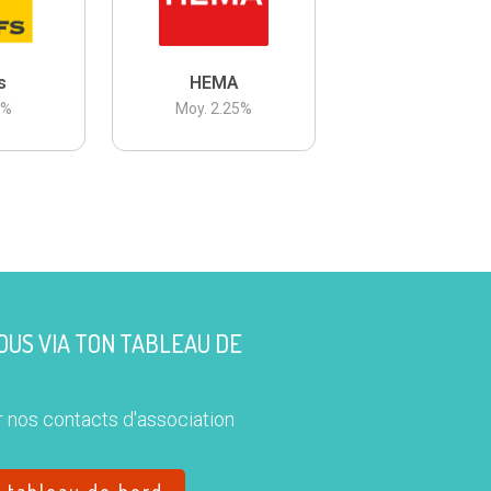
s
HEMA
3
%
Moy.
2.25
%
US VIA TON TABLEAU DE
 nos contacts d'association