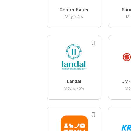
Center Parcs
Sun
Moy.
2.4
%
Mo
Landal
JM-
Moy.
3.75
%
Mo