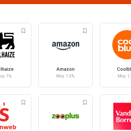
lhaize
Amazon
Coolb
oy.
1
%
Moy.
1.5
%
Moy.
1.