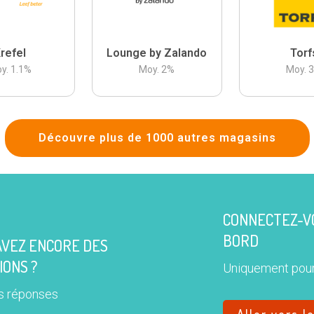
refel
Lounge by Zalando
Torf
y.
1.1
%
Moy.
2
%
Moy.
Découvre plus de 1000 autres magasins
CONNECTEZ-VO
BORD
AVEZ ENCORE DES
IONS ?
Uniquement pour
s réponses