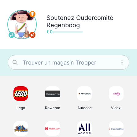
Soutenez
Oudercomité
Regenboog
€ 0
Lego
Rowenta
Autodoc
Vidaxl