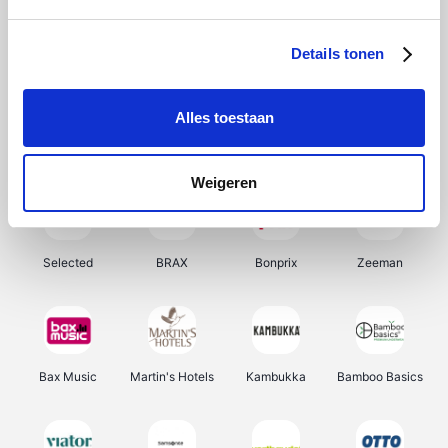
About You
Ekoi
Office-Deals
Pizzahut.be
Details tonen
Alles toestaan
Samsung
My Jewellery
Delonghi
Tennis Point
Weigeren
Selected
BRAX
Bonprix
Zeeman
Bax Music
Martin's Hotels
Kambukka
Bamboo Basics