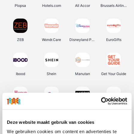
Plopsa
Hotels.com
All Accor
Brussels Airlines
ZEB
Wondr.Care
Disneyland Paris
EuroGifts
Ibood
Shein
Manutan
Get Your Guide
YourSurprise.be
Sunparks
Maisons du Monde
Transavia
Deze website maakt gebruik van cookies
We gebruiken cookies om content en advertenties te