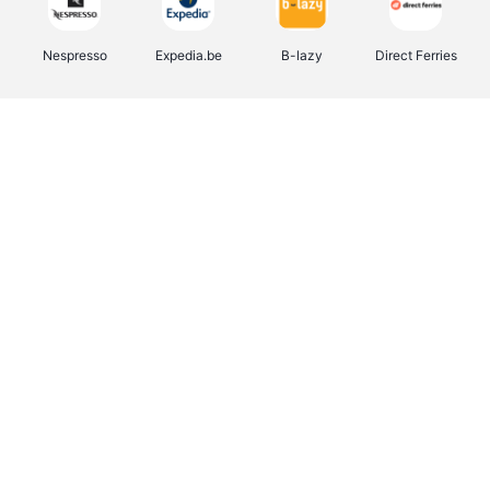
Nespresso
Expedia.be
B-lazy
Direct Ferries
Shop like you Give A Damn
Stronger
Tefal
DreamLand
Yves Rocher
Rentcars BE
CAMPER
Marie-Stella-Maris
Philips Hue
Babor
Schäfer Shop
Walibi