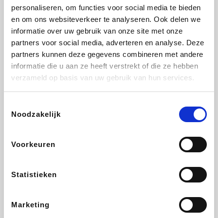
personaliseren, om functies voor social media te bieden
Fnac
Beauty Plaza
Tuifly.be
Dyson
en om ons websiteverkeer te analyseren. Ook delen we
informatie over uw gebruik van onze site met onze
partners voor social media, adverteren en analyse. Deze
partners kunnen deze gegevens combineren met andere
informatie die u aan ze heeft verstrekt of die ze hebben
Weekendesk
Sarenza
Schiesser
Interhome
verzameld op basis van uw gebruik van hun services.
Toestemmingsselectie
Noodzakelijk
Bolt Energie
Maxi Zoo
Auto5
Lufthansa
Voorkeuren
Statistieken
CheapTickets.be
Hunkemöller
Tempur
DeubaXXL
Marketing