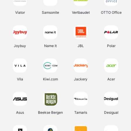
Viator
Samsonite
Vertbaudet
OTTO Office
Joybuy
Name It
JBL
Polar
Vila
Kiwi.com
Jackery
Acer
Asus
Beekse Bergen
Tamaris
Desigual