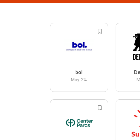
bol
De
Moy.
2
%
M