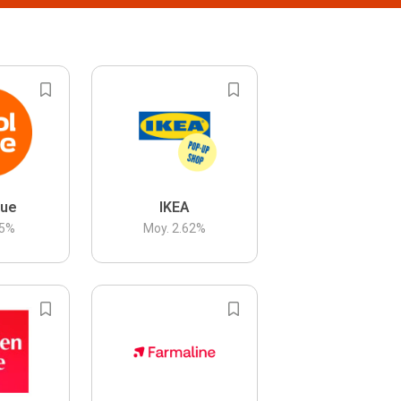
lue
IKEA
5
%
Moy.
2.62
%