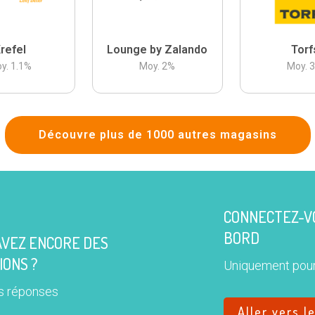
refel
Lounge by Zalando
Torf
y.
1.1
%
Moy.
2
%
Moy.
Découvre plus de 1000 autres magasins
CONNECTEZ-VO
BORD
AVEZ ENCORE DES
IONS ?
Uniquement pour
s réponses
Aller vers l