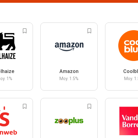
lhaize
Amazon
Coolb
oy.
1
%
Moy.
1.5
%
Moy.
1.