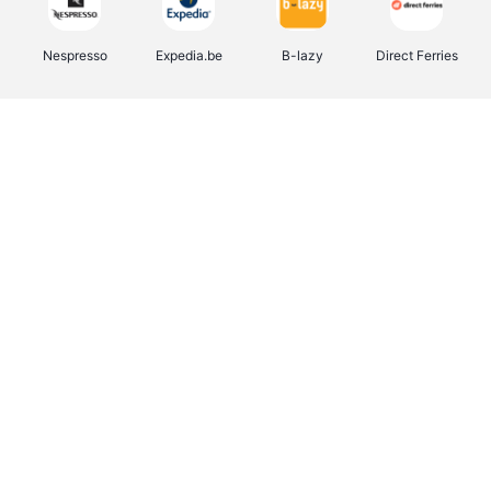
Nespresso
Expedia.be
B-lazy
Direct Ferries
Shop like you Give A Damn
Tefal
Rentcars BE
DreamLand
CAMPER
Yves Rocher
Stronger
Philips Hue
Babor
RAD
Schäfer Shop
Marie-Stella-Maris