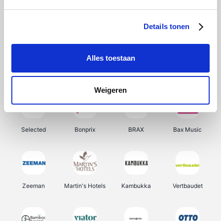
About You
Ekoi
Office-Deals
Pizzahut.be
Details tonen
Alles toestaan
Samsung
Delonghi
Tennis Point
My Jewellery
Weigeren
Selected
Bonprix
BRAX
Bax Music
Zeeman
Martin's Hotels
Kambukka
Vertbaudet