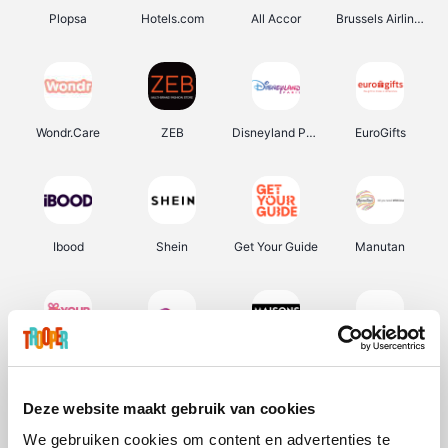
Plopsa
Hotels.com
All Accor
Brussels Airlines
Wondr.Care
ZEB
Disneyland Paris
EuroGifts
Ibood
Shein
Get Your Guide
Manutan
YourSurprise.be
Sunparks
Maisons du Monde
Transavia
Deze website maakt gebruik van cookies
We gebruiken cookies om content en advertenties te