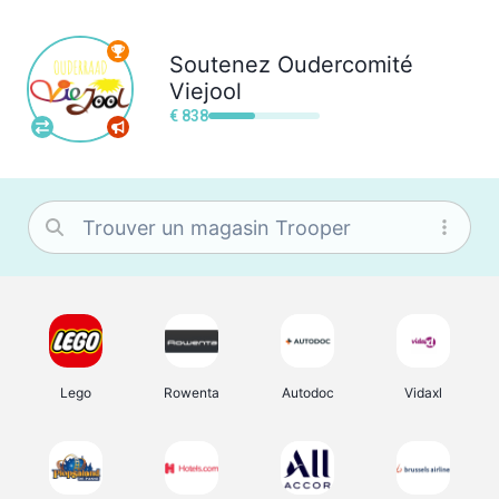
Soutenez
Oudercomité
Viejool
€ 838
Lego
Rowenta
Autodoc
Vidaxl