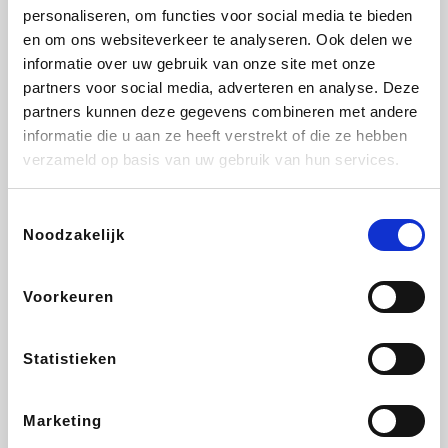
personaliseren, om functies voor social media te bieden
Beauty Plaza
Fnac
Tuifly.be
Dyson
en om ons websiteverkeer te analyseren. Ook delen we
informatie over uw gebruik van onze site met onze
partners voor social media, adverteren en analyse. Deze
partners kunnen deze gegevens combineren met andere
informatie die u aan ze heeft verstrekt of die ze hebben
Weekendesk
Sarenza
Schiesser
Interhome
verzameld op basis van uw gebruik van hun services.
Toestemmingsselectie
Noodzakelijk
Bolt Energie
Auto5
Maxi Zoo
Lufthansa
Voorkeuren
Statistieken
CheapTickets.be
Hunkemöller
Tempur
DeubaXXL
Marketing