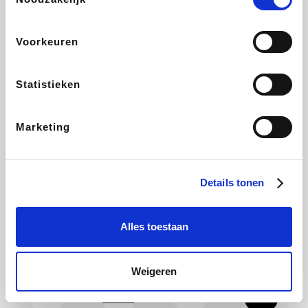
Tefal
Rentcars BE
CAMPER
Holidaysuites.be
Voorkeuren
Statistieken
DreamLand
Philips Hue
Yves Rocher
Babor
Marketing
RAD
Marie-Stella-Maris
Schäfer Shop
Walibi
Details tonen
Alles toestaan
Pierre et Vacances
Spartoo
Warredal
BBODY
Weigeren