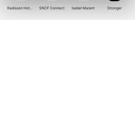
Radisson Hotels
SNCF Connect
Isabel Marant
Stronger
Ici Paris XL
BergHOFF Home
Brouwland
I-run
Moulinex
Happy Size
Atlas & Zanzibar
Kenwood
123optic
Marlies Dekkers
Lyca Mobile
LIU JO