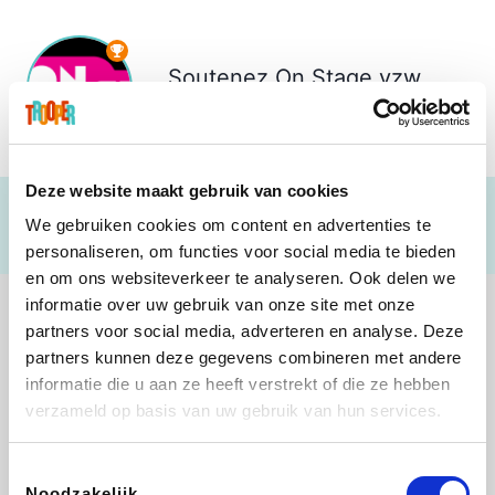
Soutenez
On Stage vzw
€ 796
Deze website maakt gebruik van cookies
We gebruiken cookies om content en advertenties te
personaliseren, om functies voor social media te bieden
en om ons websiteverkeer te analyseren. Ook delen we
informatie over uw gebruik van onze site met onze
partners voor social media, adverteren en analyse. Deze
partners kunnen deze gegevens combineren met andere
informatie die u aan ze heeft verstrekt of die ze hebben
JBL
Pixartprinting
B-lazy
Direct Ferries
verzameld op basis van uw gebruik van hun services.
Toestemmingsselectie
Noodzakelijk