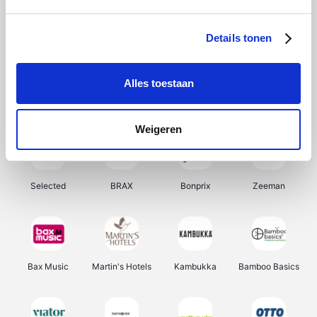
About You
Ekoi
Office-Deals
Pizzahut.be
Details tonen
Alles toestaan
Samsung
My Jewellery
Delonghi
Tennis Point
Weigeren
Selected
BRAX
Bonprix
Zeeman
Bax Music
Martin's Hotels
Kambukka
Bamboo Basics