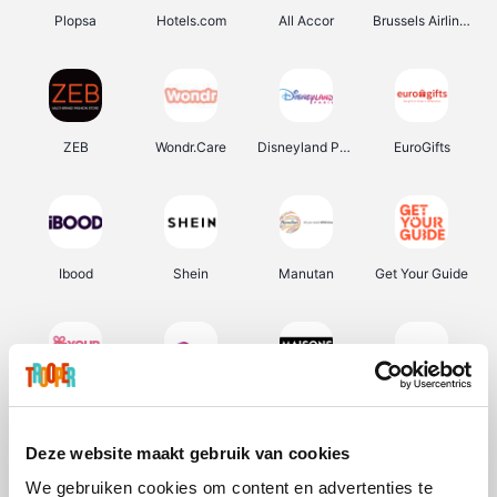
Plopsa
Hotels.com
All Accor
Brussels Airlines
ZEB
Wondr.Care
Disneyland Paris
EuroGifts
Ibood
Shein
Manutan
Get Your Guide
YourSurprise.be
Sunparks
Maisons du Monde
Transavia
Deze website maakt gebruik van cookies
We gebruiken cookies om content en advertenties te