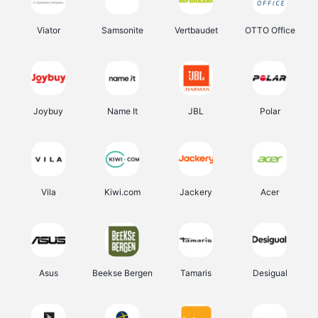
Viator
Samsonite
Vertbaudet
OTTO Office
Joybuy
Name It
JBL
Polar
Vila
Kiwi.com
Jackery
Acer
Asus
Beekse Bergen
Tamaris
Desigual