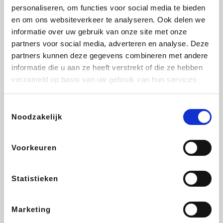
personaliseren, om functies voor social media te bieden
Fnac
Beauty Plaza
Tuifly.be
Dyson
en om ons websiteverkeer te analyseren. Ook delen we
informatie over uw gebruik van onze site met onze
partners voor social media, adverteren en analyse. Deze
partners kunnen deze gegevens combineren met andere
informatie die u aan ze heeft verstrekt of die ze hebben
Weekendesk
Sarenza
Schiesser
Interhome
verzameld op basis van uw gebruik van hun services.
Toestemmingsselectie
Noodzakelijk
Bolt Energie
Maxi Zoo
Auto5
Lufthansa
Voorkeuren
Statistieken
CheapTickets.be
Hunkemöller
Tempur
DeubaXXL
Marketing