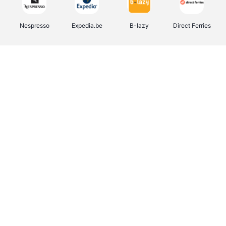
Nespresso
Expedia.be
B-lazy
Direct Ferries
Shop like you Give A Damn
Stronger
Tefal
DreamLand
Yves Rocher
Rentcars BE
CAMPER
Marie-Stella-Maris
Philips Hue
Babor
Schäfer Shop
Walibi