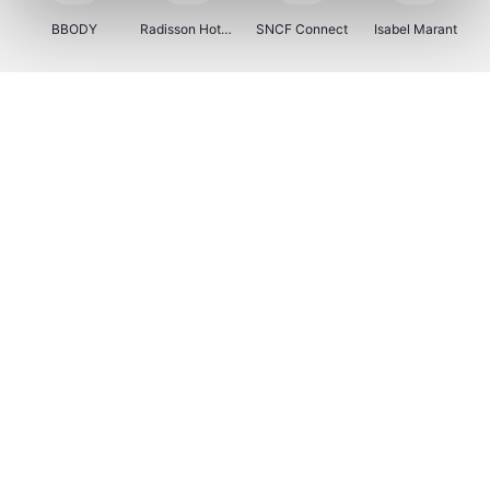
BBODY
Radisson Hotels
SNCF Connect
Isabel Marant
Ici Paris XL
BergHOFF Home
Brouwland
I-run
Moulinex
Happy Size
Atlas & Zanzibar
Kenwood
123optic
Marlies Dekkers
Lyca Mobile
LIU JO