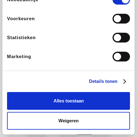
CAMPER
Holidaysuites.be
DreamLand
Stronger
Voorkeuren
Statistieken
Philips Hue
Yves Rocher
Babor
RAD
Marketing
Marie-Stella-Maris
Schäfer Shop
Walibi
Pierre et Vacances
Details tonen
Alles toestaan
Newpharma
Spartoo
Plopsa Verblijven
Warredal
Weigeren