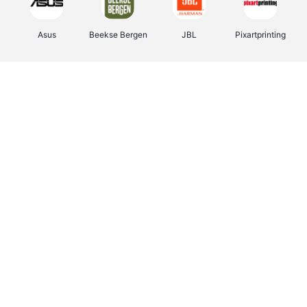
Asus
Beekse Bergen
JBL
Pixartprinting
B-lazy
Direct Ferries
Tefal
Rentcars BE
CAMPER
Holidaysuites.be
DreamLand
Stronger
Philips Hue
Yves Rocher
Babor
RAD