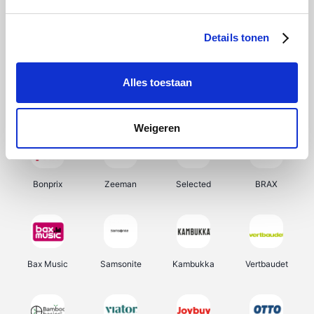
Office-Deals
Hunkemöller
Pizzahut.be
My Jewellery
Details tonen
Alles toestaan
Weekendesk
Tennis Point
Samsung
Delonghi
Weigeren
Bonprix
Zeeman
Selected
BRAX
Bax Music
Samsonite
Kambukka
Vertbaudet