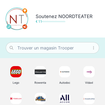
Soutenez
NOORDTEATER
€ 11
Lego
Rowenta
Autodoc
Vidaxl