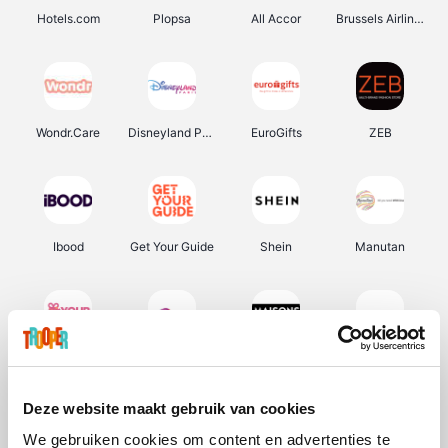
Hotels.com
Plopsa
All Accor
Brussels Airlines
Wondr.Care
Disneyland Paris
EuroGifts
ZEB
Ibood
Get Your Guide
Shein
Manutan
YourSurprise.be
Sunparks
Maisons du Monde
Transavia
Deze website maakt gebruik van cookies
We gebruiken cookies om content en advertenties te