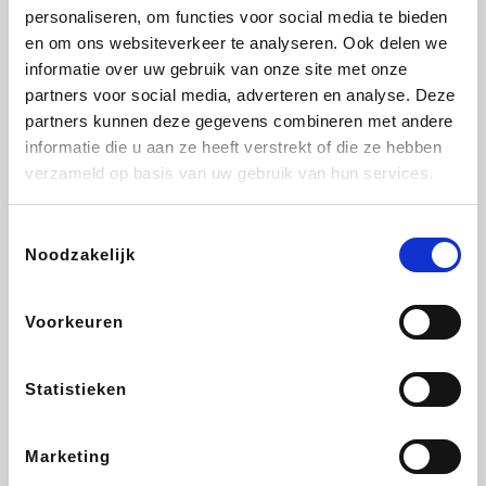
personaliseren, om functies voor social media te bieden
Beauty Plaza
Fnac
Tuifly.be
Dyson
en om ons websiteverkeer te analyseren. Ook delen we
informatie over uw gebruik van onze site met onze
partners voor social media, adverteren en analyse. Deze
partners kunnen deze gegevens combineren met andere
informatie die u aan ze heeft verstrekt of die ze hebben
Sarenza
Interhome
Schiesser
Bolt Energie
verzameld op basis van uw gebruik van hun services.
Toestemmingsselectie
Noodzakelijk
Auto5
Maxi Zoo
Lufthansa
DeubaXXL
Voorkeuren
Statistieken
Ekoi
CheapTickets.be
Tempur
About You
Marketing