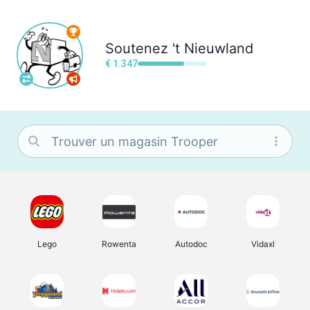
Soutenez
't Nieuwland
€ 1.347
Lego
Rowenta
Autodoc
Vidaxl