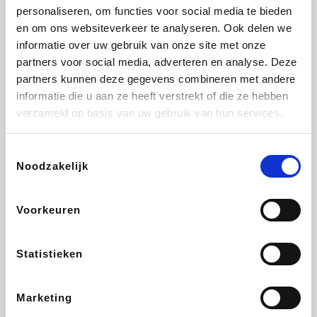
personaliseren, om functies voor social media te bieden
Fnac
Beauty Plaza
Tuifly.be
Dyson
en om ons websiteverkeer te analyseren. Ook delen we
informatie over uw gebruik van onze site met onze
partners voor social media, adverteren en analyse. Deze
partners kunnen deze gegevens combineren met andere
informatie die u aan ze heeft verstrekt of die ze hebben
Weekendesk
Sarenza
Schiesser
Interhome
verzameld op basis van uw gebruik van hun services.
Toestemmingsselectie
Noodzakelijk
Bolt Energie
Maxi Zoo
Auto5
Lufthansa
Voorkeuren
Statistieken
CheapTickets.be
Hunkemöller
Tempur
DeubaXXL
Marketing