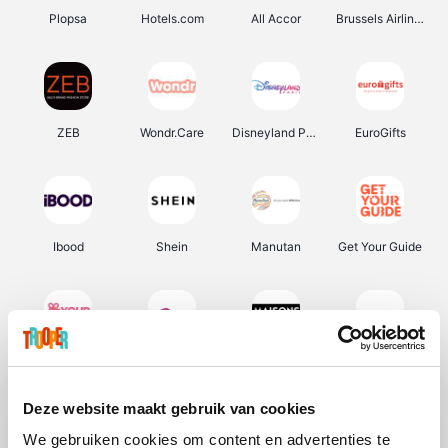
Plopsa
Hotels.com
All Accor
Brussels Airlines
ZEB
Wondr.Care
Disneyland Paris
EuroGifts
Ibood
Shein
Manutan
Get Your Guide
YourSurprise.be
Sunparks
Maisons du Monde
Transavia
Deze website maakt gebruik van cookies
We gebruiken cookies om content en advertenties te