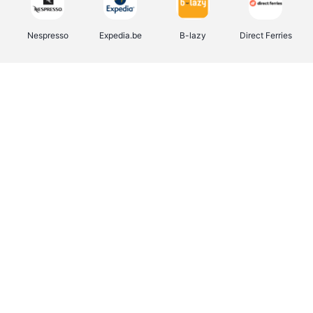
Nespresso
Expedia.be
B-lazy
Direct Ferries
Shop like you Give A Damn
Stronger
Tefal
DreamLand
Yves Rocher
Rentcars BE
CAMPER
Marie-Stella-Maris
Philips Hue
Babor
Schäfer Shop
Walibi