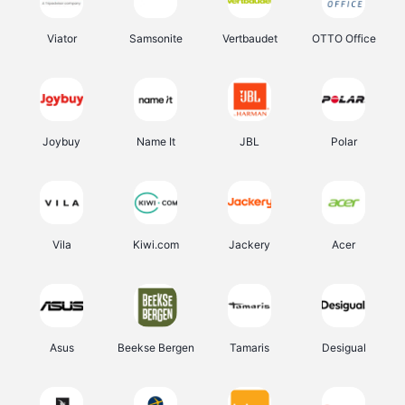
Viator
Samsonite
Vertbaudet
OTTO Office
Joybuy
Name It
JBL
Polar
Vila
Kiwi.com
Jackery
Acer
Asus
Beekse Bergen
Tamaris
Desigual