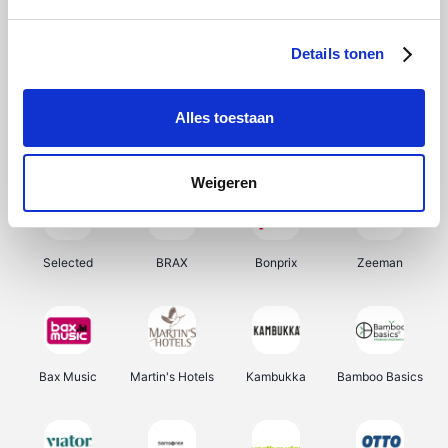
About You
Ekoi
Office-Deals
Pizzahut.be
Details tonen
Alles toestaan
Samsung
My Jewellery
Delonghi
Tennis Point
Weigeren
Selected
BRAX
Bonprix
Zeeman
Bax Music
Martin's Hotels
Kambukka
Bamboo Basics