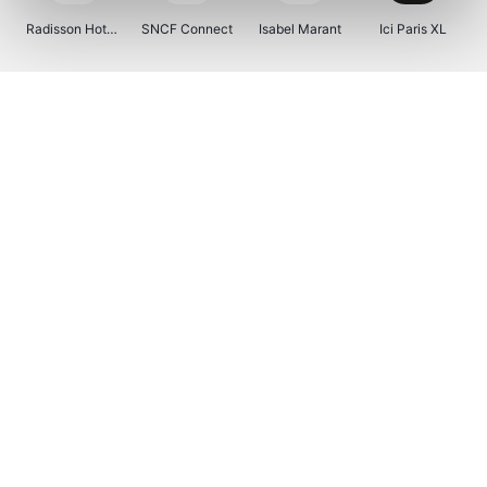
Radisson Hotels
SNCF Connect
Isabel Marant
Ici Paris XL
BergHOFF Home
Kenwood
Brouwland
I-run
Moulinex
Happy Size
Atlas & Zanzibar
Visiondirect
123optic
Warredal
Marlies Dekkers
Lyca Mobile