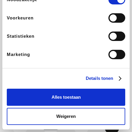
Yves Rocher
Rentcars BE
CAMPER
Marie-Stella-Maris
Voorkeuren
Statistieken
Philips Hue
Babor
Schäfer Shop
Walibi
Marketing
Pierre et Vacances
RAD
LIU JO
Plopsa Verblijven
Details tonen
Alles toestaan
Spartoo
Pixartprinting
BBODY
Holidaysuites.be
Weigeren