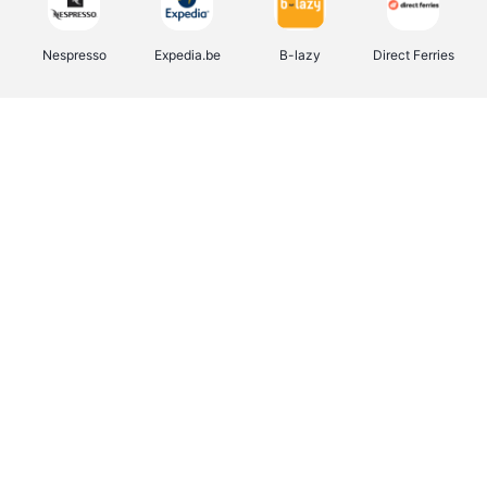
Nespresso
Expedia.be
B-lazy
Direct Ferries
Shop like you Give A Damn
Tefal
Rentcars BE
DreamLand
CAMPER
Yves Rocher
Stronger
Philips Hue
Babor
RAD
Schäfer Shop
Marie-Stella-Maris