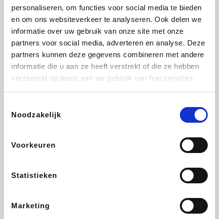
personaliseren, om functies voor social media te bieden
Beauty Plaza
Fnac
Tuifly.be
Dyson
en om ons websiteverkeer te analyseren. Ook delen we
informatie over uw gebruik van onze site met onze
partners voor social media, adverteren en analyse. Deze
partners kunnen deze gegevens combineren met andere
informatie die u aan ze heeft verstrekt of die ze hebben
Weekendesk
Sarenza
Schiesser
Interhome
verzameld op basis van uw gebruik van hun services.
Toestemmingsselectie
Noodzakelijk
Bolt Energie
Auto5
Maxi Zoo
Lufthansa
Voorkeuren
Statistieken
CheapTickets.be
Hunkemöller
Tempur
DeubaXXL
Marketing