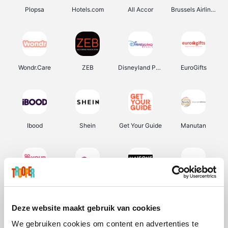
Plopsa
Hotels.com
All Accor
Brussels Airlines
Wondr.Care
ZEB
Disneyland Paris
EuroGifts
Ibood
Shein
Get Your Guide
Manutan
YourSurprise.be
Sunparks
Maisons du Monde
Transavia
Deze website maakt gebruik van cookies
We gebruiken cookies om content en advertenties te