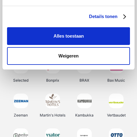
About You
Ekoi
Office-Deals
Pizzahut.be
Details tonen
Alles toestaan
Samsung
Delonghi
Tennis Point
My Jewellery
Weigeren
Selected
Bonprix
BRAX
Bax Music
Zeeman
Martin's Hotels
Kambukka
Vertbaudet