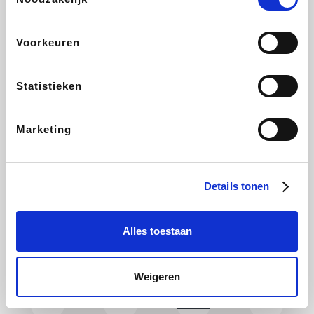
Holidaysuites.be
DreamLand
Stronger
Philips Hue
Voorkeuren
Statistieken
Yves Rocher
Babor
RAD
Marie-Stella-Maris
Marketing
Schäfer Shop
Walibi
Pierre et Vacances
Newpharma
Details tonen
Alles toestaan
Spartoo
Plopsa Verblijven
Warredal
Pixartprinting
Weigeren