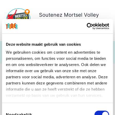
Soutenez
Mortsel Volley
Antwerpen
€ 811
Deze website maakt gebruik van cookies
We gebruiken cookies om content en advertenties te
personaliseren, om functies voor social media te bieden
en om ons websiteverkeer te analyseren. Ook delen we
informatie over uw gebruik van onze site met onze
partners voor social media, adverteren en analyse. Deze
partners kunnen deze gegevens combineren met andere
informatie die u aan ze heeft verstrekt of die ze hebben
Direct Ferries
Tefal
Rentcars BE
CAMPER
verzameld op basis van uw gebruik van hun services.
Toestemmingsselectie
Noodzakelijk