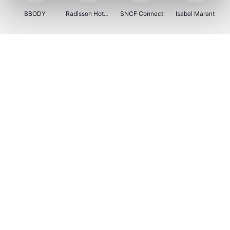
BBODY
Radisson Hotels
SNCF Connect
Isabel Marant
Ici Paris XL
BergHOFF Home
Brouwland
I-run
Moulinex
Happy Size
Atlas & Zanzibar
Kenwood
123optic
Marlies Dekkers
Lyca Mobile
LIU JO