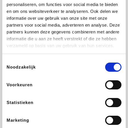
personaliseren, om functies voor social media te bieden
Beauty Plaza
Fnac
Tuifly.be
Dyson
en om ons websiteverkeer te analyseren. Ook delen we
informatie over uw gebruik van onze site met onze
partners voor social media, adverteren en analyse. Deze
partners kunnen deze gegevens combineren met andere
informatie die u aan ze heeft verstrekt of die ze hebben
Weekendesk
Sarenza
Schiesser
Interhome
verzameld op basis van uw gebruik van hun services.
Toestemmingsselectie
Noodzakelijk
Bolt Energie
Auto5
Maxi Zoo
Lufthansa
Voorkeuren
Statistieken
CheapTickets.be
Hunkemöller
Tempur
DeubaXXL
Marketing