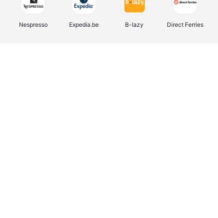
Nespresso
Expedia.be
B-lazy
Direct Ferries
Shop like you Give A Damn
Tefal
Rentcars BE
DreamLand
CAMPER
Yves Rocher
Stronger
Philips Hue
Babor
RAD
Schäfer Shop
Marie-Stella-Maris