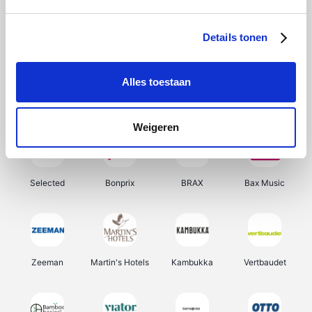
About You
Ekoi
Office-Deals
Pizzahut.be
Details tonen
Alles toestaan
Samsung
Delonghi
Tennis Point
My Jewellery
Weigeren
Selected
Bonprix
BRAX
Bax Music
Zeeman
Martin's Hotels
Kambukka
Vertbaudet