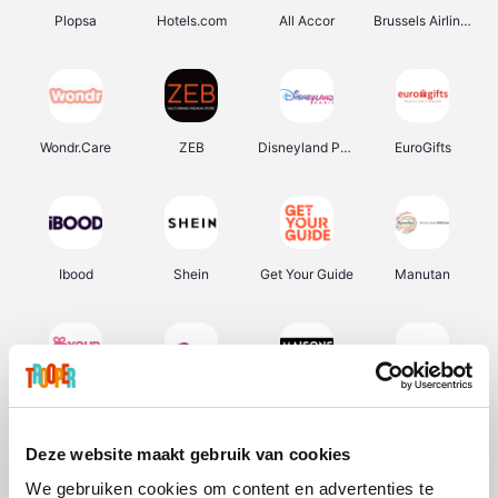
Plopsa
Hotels.com
All Accor
Brussels Airlines
Wondr.Care
ZEB
Disneyland Paris
EuroGifts
Ibood
Shein
Get Your Guide
Manutan
YourSurprise.be
Sunparks
Maisons du Monde
Transavia
Deze website maakt gebruik van cookies
We gebruiken cookies om content en advertenties te