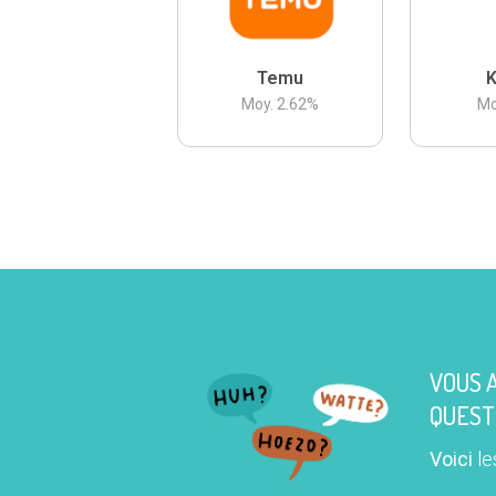
Temu
K
Moy.
2.62
%
Mo
VOUS 
QUEST
Voici
le