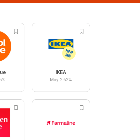
lue
IKEA
5
%
Moy.
2.62
%