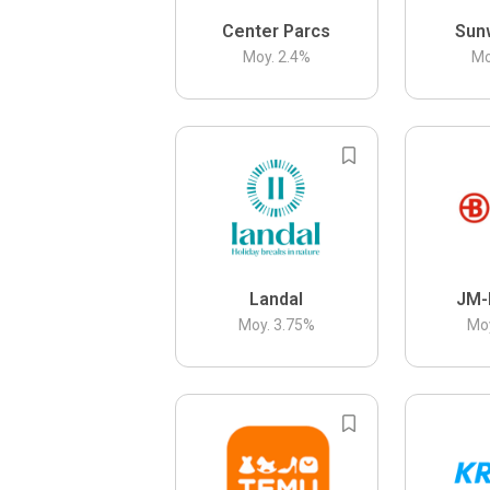
Center Parcs
Sun
Moy.
2.4
%
Mo
Landal
JM-
Moy.
3.75
%
Mo