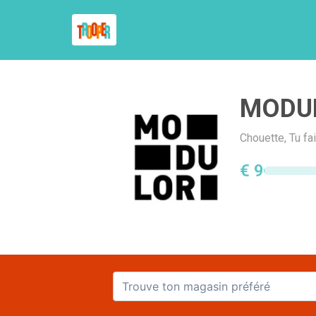
MODU
Chouette, Tu f
€ 9