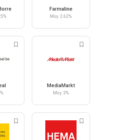
Borre
Farmaline
25
%
Moy.
2.62
%
eal
MediaMarkt
3
%
Moy.
3
%