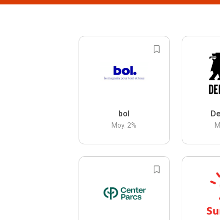
bol
De
Moy.
2
%
M