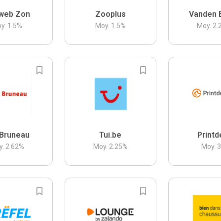
web Zon
Zooplus
Vanden 
y.
1.5
%
Moy.
1.5
%
Moy.
2.
Bruneau
Tui.be
Printd
y.
2.62
%
Moy.
2.25
%
Moy.