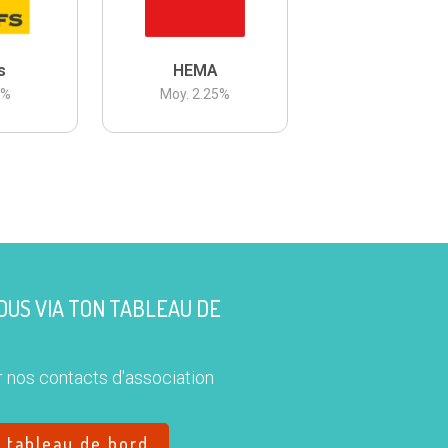
s
HEMA
3
%
Moy.
2.25
%
US VIA TON TABLEAU DE
 nos contacts d'association
e tableau de bord