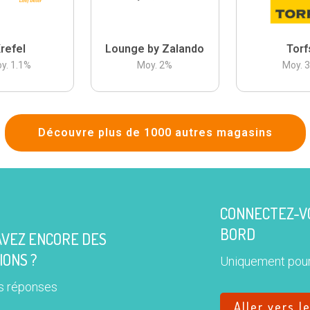
refel
Lounge by Zalando
Torf
y.
1.1
%
Moy.
2
%
Moy.
Découvre plus de 1000 autres magasins
CONNECTEZ-VO
BORD
AVEZ ENCORE DES
IONS ?
Uniquement pour
s réponses
Aller vers l