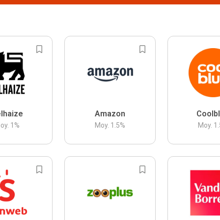
lhaize
Amazon
Coolb
oy.
1
%
Moy.
1.5
%
Moy.
1.