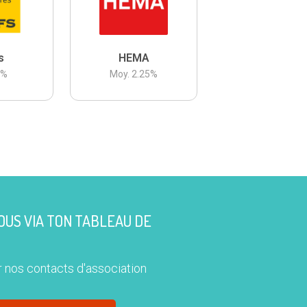
s
HEMA
3
%
Moy.
2.25
%
US VIA TON TABLEAU DE
 nos contacts d'association