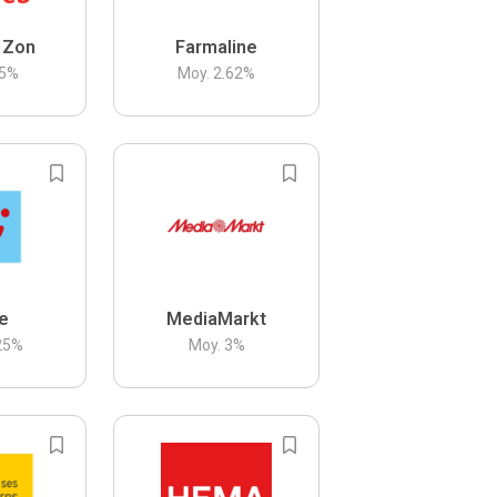
 Zon
Farmaline
5
%
Moy.
2.62
%
be
MediaMarkt
25
%
Moy.
3
%