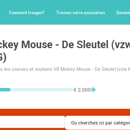
Comment trooper?
Trouvez votre association
Devenir
key Mouse - De Sleutel (vz
G)
ais tes courses et soutiens VB Mickey Mouse - De Sleutel (vzw
€ 2.000