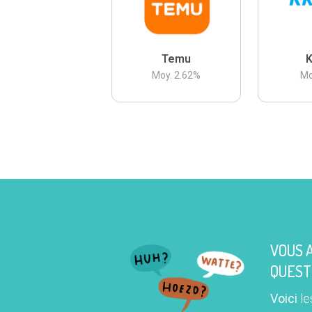
Temu
K
Moy.
2.62
%
Mo
VOUS 
QUEST
Voici
le