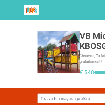
VB Mic
KBOS
Chouette, Tu f
gratuitement !
€ 548