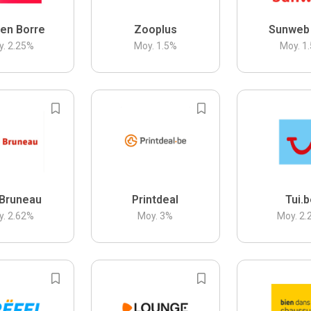
en Borre
Zooplus
Sunweb
y.
2.25
%
Moy.
1.5
%
Moy.
1.
Bruneau
Printdeal
Tui.
y.
2.62
%
Moy.
3
%
Moy.
2.