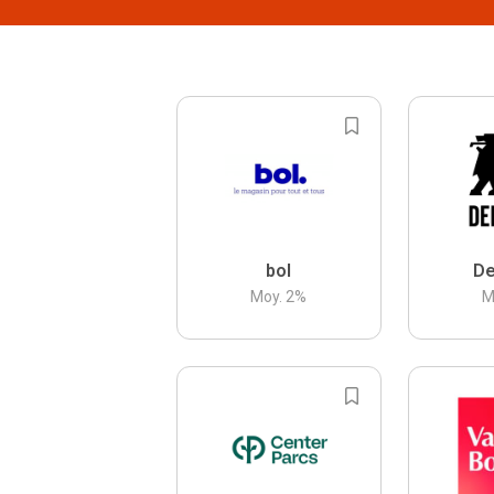
bol
De
Moy.
2
%
M