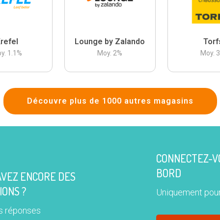
refel
Lounge by Zalando
Torf
y.
1.1
%
Moy.
2
%
Moy.
Découvre plus de 1000 autres magasins
CONNECTEZ-VO
BORD
AVEZ ENCORE DES
IONS ?
Uniquement pour
s réponses