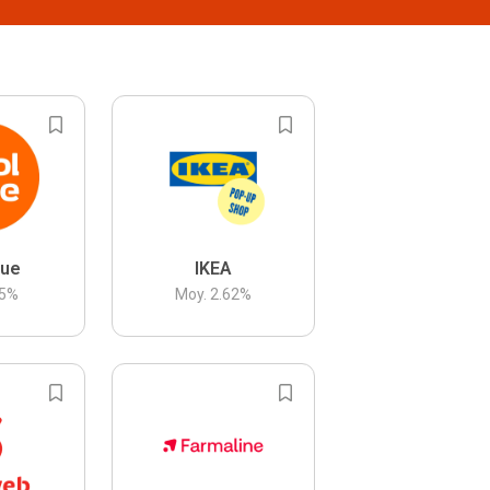
lue
IKEA
5
%
Moy.
2.62
%