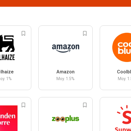
lhaize
Amazon
Coolb
oy.
1
%
Moy.
1.5
%
Moy.
1.