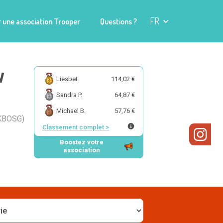
FR
 une association Trooper
Questions ?
w
Liesbet
114,02 €
Sandra P.
64,87 €
Michael B.
57,76 €
 KBOSG)
Classement complet
>
Boostez votre
association