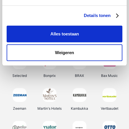
About You
Ekoi
Office-Deals
Pizzahut.be
Details tonen
Alles toestaan
Samsung
Delonghi
Tennis Point
My Jewellery
Weigeren
Selected
Bonprix
BRAX
Bax Music
Zeeman
Martin's Hotels
Kambukka
Vertbaudet