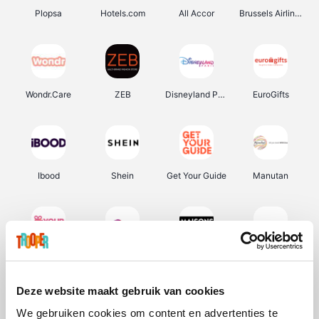
Plopsa
Hotels.com
All Accor
Brussels Airlines
Wondr.Care
ZEB
Disneyland Paris
EuroGifts
Ibood
Shein
Get Your Guide
Manutan
YourSurprise.be
Sunparks
Maisons du Monde
Transavia
Deze website maakt gebruik van cookies
We gebruiken cookies om content en advertenties te