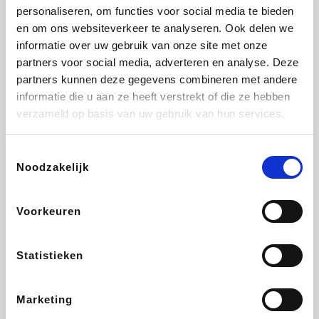
personaliseren, om functies voor social media te bieden
Beauty Plaza
Fnac
Tuifly.be
Dyson
en om ons websiteverkeer te analyseren. Ook delen we
informatie over uw gebruik van onze site met onze
partners voor social media, adverteren en analyse. Deze
partners kunnen deze gegevens combineren met andere
informatie die u aan ze heeft verstrekt of die ze hebben
Weekendesk
Sarenza
Schiesser
Interhome
verzameld op basis van uw gebruik van hun services.
Toestemmingsselectie
Noodzakelijk
Bolt Energie
Auto5
Maxi Zoo
Lufthansa
Voorkeuren
Statistieken
CheapTickets.be
Hunkemöller
Tempur
DeubaXXL
Marketing