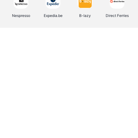
Nespresso
Expedia.be
B-lazy
Direct Ferries
Shop like you Give A Damn
Tefal
Rentcars BE
DreamLand
CAMPER
Yves Rocher
Stronger
Philips Hue
Babor
RAD
Schäfer Shop
Marie-Stella-Maris