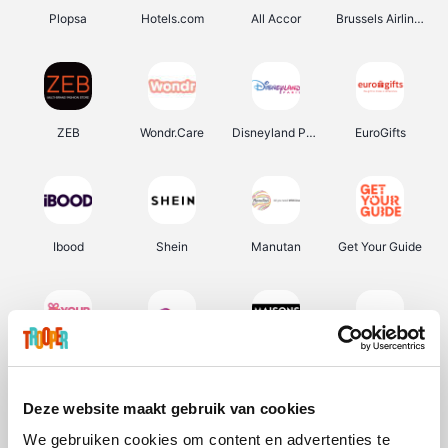
Plopsa
Hotels.com
All Accor
Brussels Airlines
ZEB
Wondr.Care
Disneyland Paris
EuroGifts
Ibood
Shein
Manutan
Get Your Guide
YourSurprise.be
Sunparks
Maisons du Monde
Transavia
Deze website maakt gebruik van cookies
We gebruiken cookies om content en advertenties te