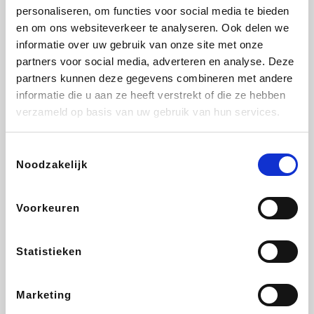
personaliseren, om functies voor social media te bieden
Fnac
Beauty Plaza
Tuifly.be
Dyson
en om ons websiteverkeer te analyseren. Ook delen we
informatie over uw gebruik van onze site met onze
partners voor social media, adverteren en analyse. Deze
partners kunnen deze gegevens combineren met andere
informatie die u aan ze heeft verstrekt of die ze hebben
Weekendesk
Sarenza
Schiesser
Interhome
verzameld op basis van uw gebruik van hun services.
Toestemmingsselectie
Noodzakelijk
Bolt Energie
Maxi Zoo
Auto5
Lufthansa
Voorkeuren
Statistieken
CheapTickets.be
Hunkemöller
Tempur
DeubaXXL
Marketing