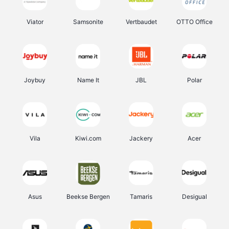
Viator
Samsonite
Vertbaudet
OTTO Office
Joybuy
Name It
JBL
Polar
Vila
Kiwi.com
Jackery
Acer
Asus
Beekse Bergen
Tamaris
Desigual