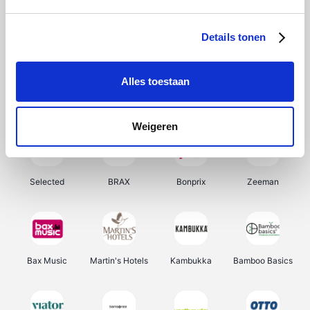
About You
Ekoi
Office-Deals
Pizzahut.be
Details tonen
Alles toestaan
Samsung
My Jewellery
Delonghi
Tennis Point
Weigeren
Selected
BRAX
Bonprix
Zeeman
Bax Music
Martin's Hotels
Kambukka
Bamboo Basics