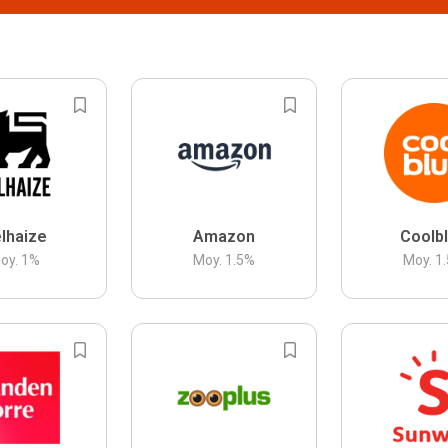
lhaize
Amazon
Coolb
oy.
1
%
Moy.
1.5
%
Moy.
1.