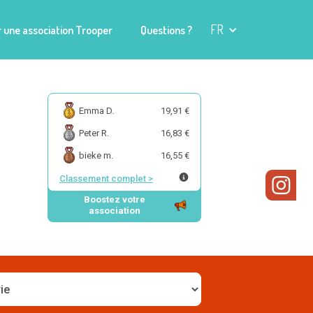
FR
 une association Trooper
Questions ?
Emma D.
19,91 €
Peter R.
16,83 €
bieke m.
16,55 €
Classement complet
>
Boostez votre
association