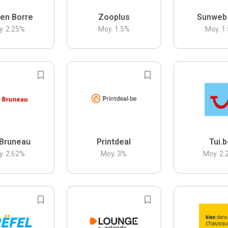
en Borre
Zooplus
Sunweb
y.
2.25
%
Moy.
1.5
%
Moy.
1.
Bruneau
Printdeal
Tui.
y.
2.62
%
Moy.
3
%
Moy.
2.