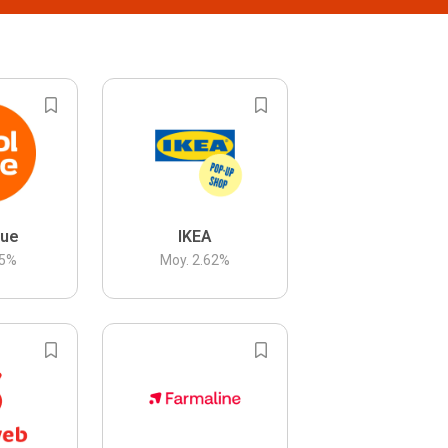
lue
IKEA
5
%
Moy.
2.62
%