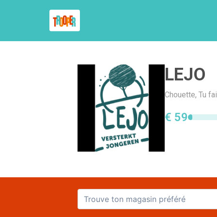
LEJO
Chouette, Tu fa
€ 59