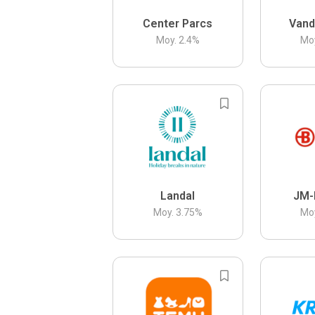
Center Parcs
Vand
Moy.
2.4
%
Mo
Landal
JM-
Moy.
3.75
%
Mo