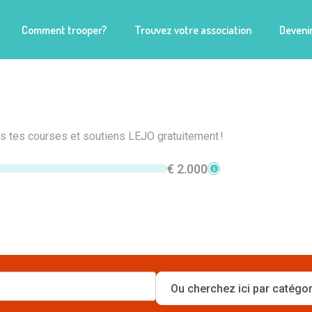
Comment trooper?
Trouvez votre association
Devenir
is tes courses et soutiens LEJO gratuitement !
€ 2.000