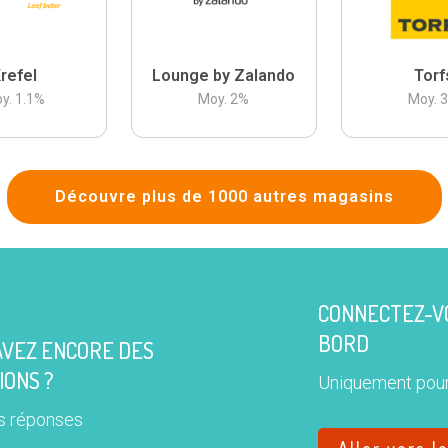
refel
Lounge by Zalando
Torf
y.
1.1
%
Moy.
2
%
Moy.
Découvre plus de 1000 autres magasins
CONNECTEZ-VO
BORD
AVEZ ENCORE DES
IONS ?
Uniquement pour
s réponses