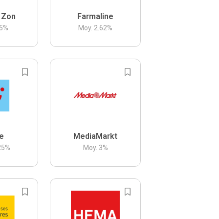
 Zon
Farmaline
5
%
Moy.
2.62
%
be
MediaMarkt
25
%
Moy.
3
%