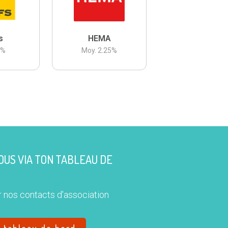
s
HEMA
3
%
Moy.
2.25
%
US VIA TON TABLEAU DE
 nos contacts d'association