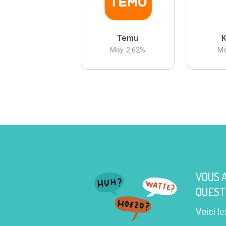
Temu
K
Moy.
2.62
%
Mo
VOUS 
QUEST
Voici
le