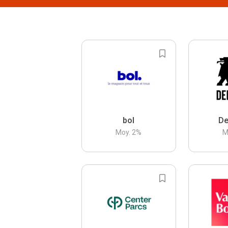
bol
De
Moy.
2
%
M