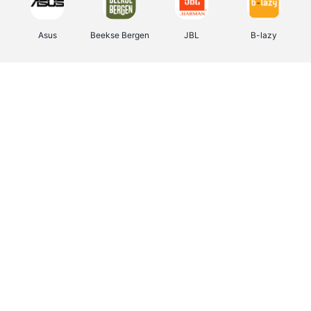
Asus
Beekse Bergen
JBL
B-lazy
Direct Ferries
Pixartprinting
Tefal
Rentcars BE
CAMPER
Holidaysuites.be
Stronger
DreamLand
Philips Hue
Yves Rocher
Babor
RAD