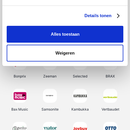
Office-Deals
Hunkemöller
Pizzahut.be
My Jewellery
Details tonen
Alles toestaan
Weekendesk
Tennis Point
Samsung
Delonghi
Weigeren
Bonprix
Zeeman
Selected
BRAX
Bax Music
Samsonite
Kambukka
Vertbaudet