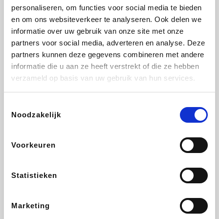
personaliseren, om functies voor social media te bieden
Beauty Plaza
Fnac
Tuifly.be
Dyson
en om ons websiteverkeer te analyseren. Ook delen we
informatie over uw gebruik van onze site met onze
partners voor social media, adverteren en analyse. Deze
partners kunnen deze gegevens combineren met andere
informatie die u aan ze heeft verstrekt of die ze hebben
Sarenza
Interhome
Schiesser
Bolt Energie
verzameld op basis van uw gebruik van hun services.
Toestemmingsselectie
Noodzakelijk
Auto5
Maxi Zoo
Lufthansa
DeubaXXL
Voorkeuren
Statistieken
Ekoi
CheapTickets.be
Tempur
About You
Marketing