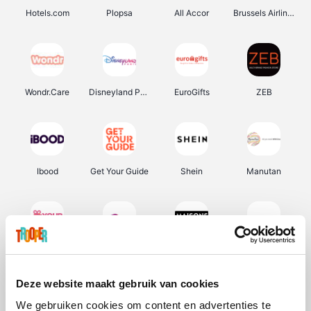
Hotels.com
Plopsa
All Accor
Brussels Airlines
Wondr.Care
Disneyland Paris
EuroGifts
ZEB
Ibood
Get Your Guide
Shein
Manutan
YourSurprise.be
Sunparks
Maisons du Monde
Transavia
Deze website maakt gebruik van cookies
We gebruiken cookies om content en advertenties te