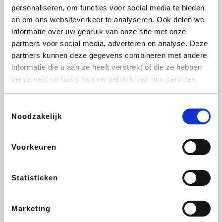
personaliseren, om functies voor social media te bieden
Beauty Plaza
Fnac
Tuifly.be
Dyson
en om ons websiteverkeer te analyseren. Ook delen we
informatie over uw gebruik van onze site met onze
partners voor social media, adverteren en analyse. Deze
partners kunnen deze gegevens combineren met andere
informatie die u aan ze heeft verstrekt of die ze hebben
Weekendesk
Sarenza
Schiesser
Interhome
verzameld op basis van uw gebruik van hun services.
Toestemmingsselectie
Noodzakelijk
Bolt Energie
Auto5
Maxi Zoo
Lufthansa
Voorkeuren
Statistieken
CheapTickets.be
Hunkemöller
Tempur
DeubaXXL
Marketing