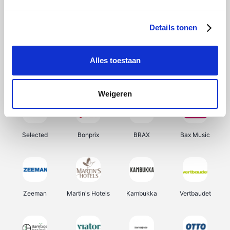
About You
Ekoi
Office-Deals
Pizzahut.be
Details tonen
Alles toestaan
Samsung
Delonghi
Tennis Point
My Jewellery
Weigeren
Selected
Bonprix
BRAX
Bax Music
Zeeman
Martin's Hotels
Kambukka
Vertbaudet