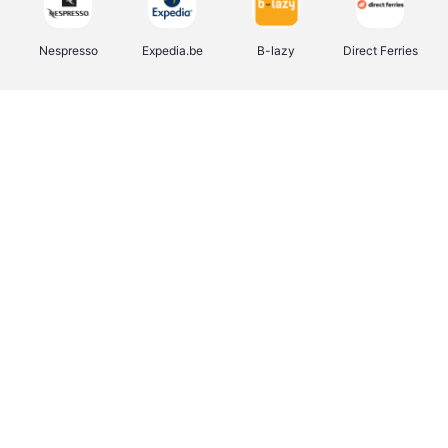
Nespresso
Expedia.be
B-lazy
Direct Ferries
Shop like you Give A Damn
Tefal
Rentcars BE
DreamLand
CAMPER
Yves Rocher
Stronger
Philips Hue
Babor
RAD
Schäfer Shop
Marie-Stella-Maris