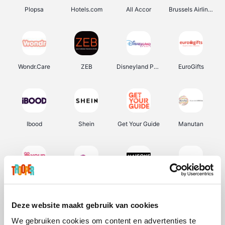
Plopsa
Hotels.com
All Accor
Brussels Airlines
Wondr.Care
ZEB
Disneyland Paris
EuroGifts
Ibood
Shein
Get Your Guide
Manutan
YourSurprise.be
Sunparks
Maisons du Monde
Transavia
Deze website maakt gebruik van cookies
We gebruiken cookies om content en advertenties te