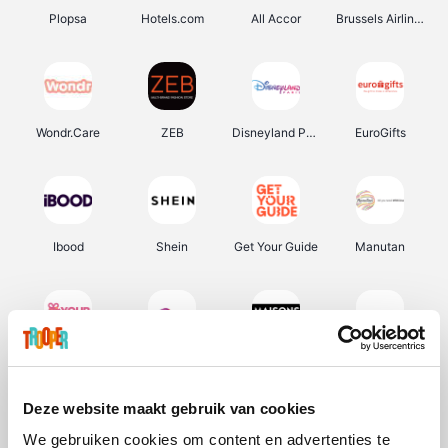
Plopsa
Hotels.com
All Accor
Brussels Airlines
Wondr.Care
ZEB
Disneyland Paris
EuroGifts
Ibood
Shein
Get Your Guide
Manutan
YourSurprise.be
Sunparks
Maisons du Monde
Transavia
Deze website maakt gebruik van cookies
We gebruiken cookies om content en advertenties te