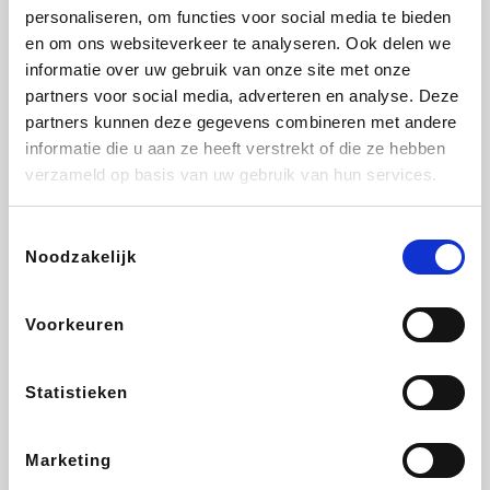
personaliseren, om functies voor social media te bieden
Beauty Plaza
Fnac
Tuifly.be
Dyson
en om ons websiteverkeer te analyseren. Ook delen we
informatie over uw gebruik van onze site met onze
partners voor social media, adverteren en analyse. Deze
partners kunnen deze gegevens combineren met andere
informatie die u aan ze heeft verstrekt of die ze hebben
Weekendesk
Sarenza
Schiesser
Interhome
verzameld op basis van uw gebruik van hun services.
Toestemmingsselectie
Noodzakelijk
Bolt Energie
Auto5
Maxi Zoo
Lufthansa
Voorkeuren
Statistieken
CheapTickets.be
Hunkemöller
Tempur
DeubaXXL
Marketing