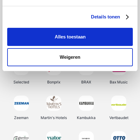
About You
Ekoi
Office-Deals
Pizzahut.be
Details tonen
Alles toestaan
Samsung
Delonghi
Tennis Point
My Jewellery
Weigeren
Selected
Bonprix
BRAX
Bax Music
Zeeman
Martin's Hotels
Kambukka
Vertbaudet