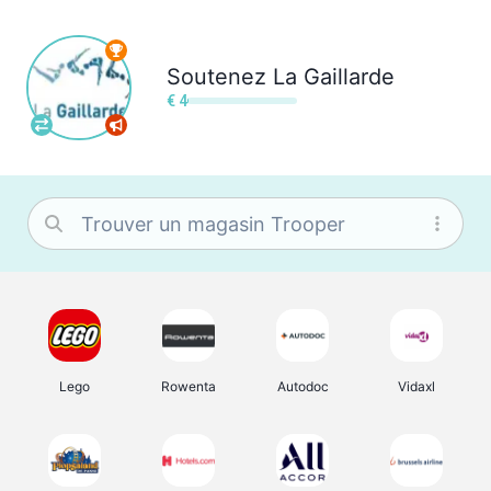
Soutenez
La Gaillarde
€ 4
Lego
Rowenta
Autodoc
Vidaxl