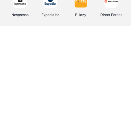
Nespresso
Expedia.be
B-lazy
Direct Ferries
Shop like you Give A Damn
Tefal
Rentcars BE
DreamLand
CAMPER
Yves Rocher
Stronger
Philips Hue
Babor
RAD
Schäfer Shop
Marie-Stella-Maris