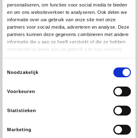
personaliseren, om functies voor social media te bieden
Beauty Plaza
Tuifly.be
Fnac
Dyson
en om ons websiteverkeer te analyseren. Ook delen we
informatie over uw gebruik van onze site met onze
partners voor social media, adverteren en analyse. Deze
partners kunnen deze gegevens combineren met andere
informatie die u aan ze heeft verstrekt of die ze hebben
Sarenza
Interhome
Schiesser
Bolt Energie
verzameld op basis van uw gebruik van hun services.
Toestemmingsselectie
Noodzakelijk
Auto5
Maxi Zoo
Lufthansa
DeubaXXL
Voorkeuren
Statistieken
Ekoi
CheapTickets.be
Tempur
About You
Marketing