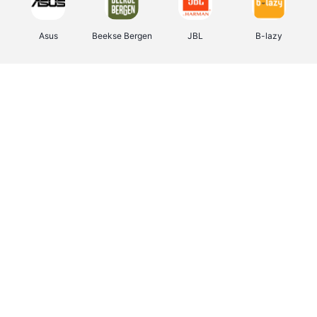
Asus
Beekse Bergen
JBL
B-lazy
Direct Ferries
Tefal
Rentcars BE
CAMPER
Holidaysuites.be
DreamLand
Stronger
Philips Hue
Yves Rocher
Babor
RAD
Marie-Stella-Maris