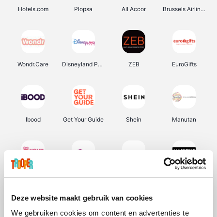
Hotels.com
Plopsa
All Accor
Brussels Airlines
Wondr.Care
Disneyland Paris
ZEB
EuroGifts
Ibood
Get Your Guide
Shein
Manutan
YourSurprise.be
Sunparks
Transavia
Maisons du Monde
Deze website maakt gebruik van cookies
We gebruiken cookies om content en advertenties te