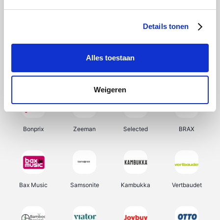
Hunkemöller
Office-Deals
Pizzahut.be
Weekendesk
Details tonen
Alles toestaan
My Jewellery
Tennis Point
Samsung
Delonghi
Weigeren
Bonprix
Zeeman
Selected
BRAX
Bax Music
Samsonite
Kambukka
Vertbaudet