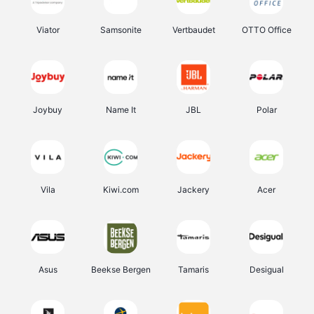
Viator
Samsonite
Vertbaudet
OTTO Office
Joybuy
Name It
JBL
Polar
Vila
Kiwi.com
Jackery
Acer
Asus
Beekse Bergen
Tamaris
Desigual