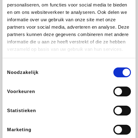
personaliseren, om functies voor social media te bieden
Fnac
Beauty Plaza
Tuifly.be
Dyson
en om ons websiteverkeer te analyseren. Ook delen we
informatie over uw gebruik van onze site met onze
partners voor social media, adverteren en analyse. Deze
partners kunnen deze gegevens combineren met andere
informatie die u aan ze heeft verstrekt of die ze hebben
Weekendesk
Sarenza
Schiesser
Interhome
verzameld op basis van uw gebruik van hun services.
Toestemmingsselectie
Noodzakelijk
Bolt Energie
Maxi Zoo
Auto5
Lufthansa
Voorkeuren
Statistieken
CheapTickets.be
Hunkemöller
Tempur
DeubaXXL
Marketing