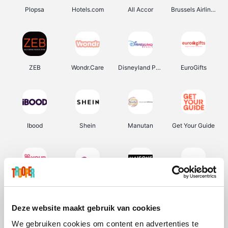
Plopsa
Hotels.com
All Accor
Brussels Airlines
ZEB
Wondr.Care
Disneyland Paris
EuroGifts
Ibood
Shein
Manutan
Get Your Guide
YourSurprise.be
Sunparks
Maisons du Monde
Transavia
Deze website maakt gebruik van cookies
We gebruiken cookies om content en advertenties te