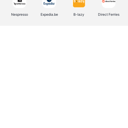
Nespresso
Expedia.be
B-lazy
Direct Ferries
Shop like you Give A Damn
Stronger
Tefal
DreamLand
Yves Rocher
Rentcars BE
CAMPER
Marie-Stella-Maris
Philips Hue
Babor
Schäfer Shop
Walibi