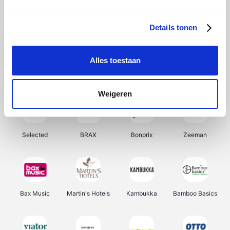
About You
Ekoi
Office-Deals
Pizzahut.be
Details tonen
Alles toestaan
Samsung
My Jewellery
Delonghi
Tennis Point
Weigeren
Selected
BRAX
Bonprix
Zeeman
Bax Music
Martin's Hotels
Kambukka
Bamboo Basics