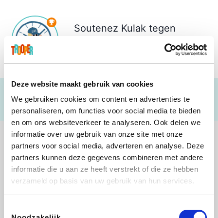
Soutenez
Kulak tegen
Kanker
€ 141
Deze website maakt gebruik van cookies
We gebruiken cookies om content en advertenties te
personaliseren, om functies voor social media te bieden
en om ons websiteverkeer te analyseren. Ook delen we
informatie over uw gebruik van onze site met onze
partners voor social media, adverteren en analyse. Deze
partners kunnen deze gegevens combineren met andere
informatie die u aan ze heeft verstrekt of die ze hebben
B-lazy
Direct Ferries
Tefal
Rentcars BE
verzameld op basis van uw gebruik van hun services.
Toestemmingsselectie
Noodzakelijk