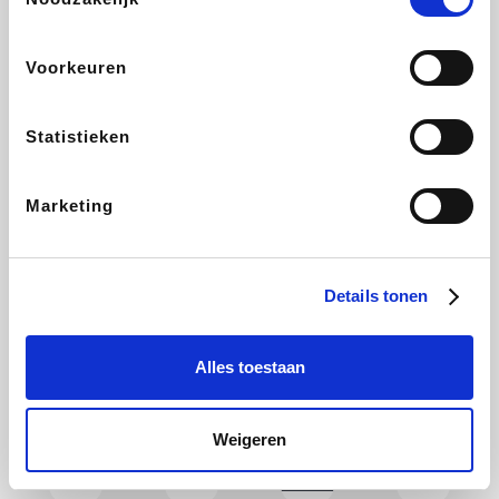
CAMPER
Holidaysuites.be
DreamLand
Stronger
Voorkeuren
Statistieken
Philips Hue
Yves Rocher
Babor
RAD
Marketing
Marie-Stella-Maris
Schäfer Shop
Walibi
Pierre et Vacances
Details tonen
Alles toestaan
Newpharma
Spartoo
Plopsa Verblijven
Warredal
Weigeren