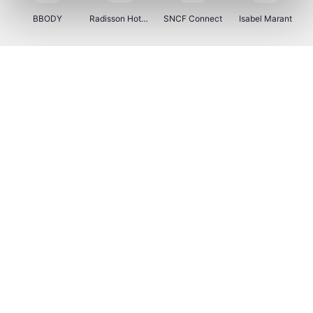
BBODY
Radisson Hotels
SNCF Connect
Isabel Marant
Ici Paris XL
BergHOFF Home
Brouwland
I-run
Moulinex
Happy Size
Atlas & Zanzibar
Kenwood
123optic
Marlies Dekkers
Lyca Mobile
LIU JO