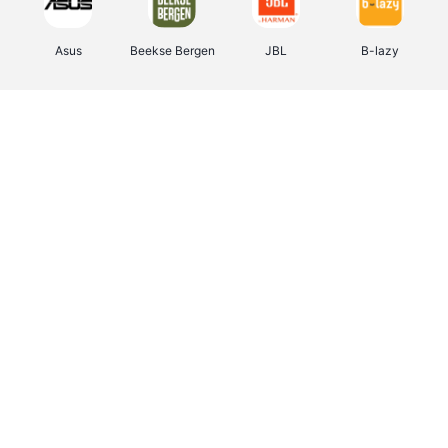
Asus
Beekse Bergen
JBL
B-lazy
Direct Ferries
Tefal
Rentcars BE
CAMPER
Holidaysuites.be
DreamLand
Stronger
Philips Hue
Yves Rocher
Babor
RAD
Marie-Stella-Maris