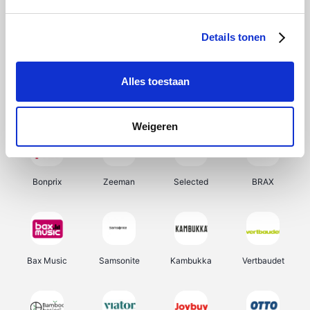
Hunkemöller
Office-Deals
Pizzahut.be
Weekendesk
Details tonen
Alles toestaan
My Jewellery
Tennis Point
Samsung
Delonghi
Weigeren
Bonprix
Zeeman
Selected
BRAX
Bax Music
Samsonite
Kambukka
Vertbaudet