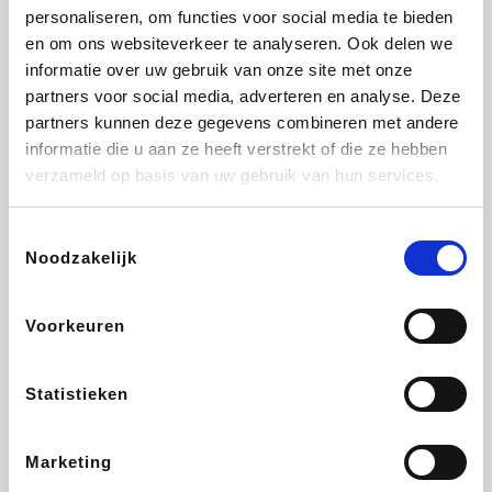
personaliseren, om functies voor social media te bieden
Beauty Plaza
Tuifly.be
Fnac
Dyson
en om ons websiteverkeer te analyseren. Ook delen we
informatie over uw gebruik van onze site met onze
partners voor social media, adverteren en analyse. Deze
partners kunnen deze gegevens combineren met andere
informatie die u aan ze heeft verstrekt of die ze hebben
Sarenza
Interhome
Schiesser
Bolt Energie
verzameld op basis van uw gebruik van hun services.
Toestemmingsselectie
Noodzakelijk
Auto5
Maxi Zoo
Lufthansa
DeubaXXL
Voorkeuren
Statistieken
Ekoi
CheapTickets.be
Tempur
About You
Marketing