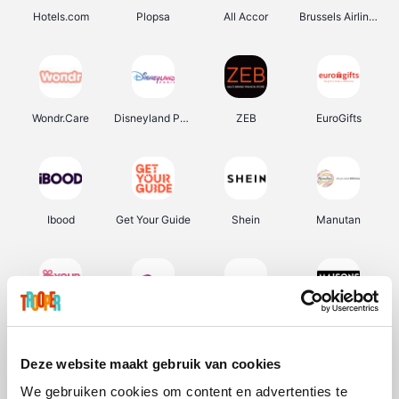
Hotels.com
Plopsa
All Accor
Brussels Airlines
Wondr.Care
Disneyland Paris
ZEB
EuroGifts
Ibood
Get Your Guide
Shein
Manutan
YourSurprise.be
Sunparks
Transavia
Maisons du Monde
Deze website maakt gebruik van cookies
We gebruiken cookies om content en advertenties te